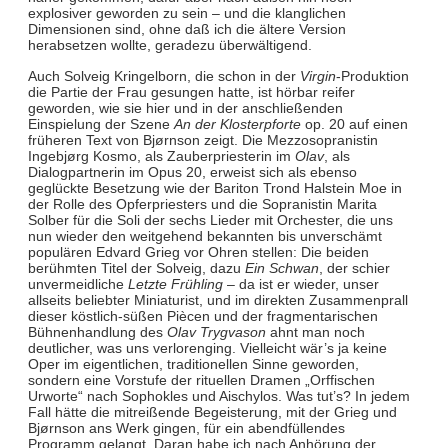
explosiver geworden zu sein – und die klanglichen
Dimensionen sind, ohne daß ich die ältere Version
herabsetzen wollte, geradezu überwältigend.
Auch Solveig Kringelborn, die schon in der
Virgin
-Produktion
die Partie der Frau
gesungen hatte, ist hörbar reifer
geworden, wie sie hier und in der anschließenden
Einspielung der Szene
An der Klosterpforte
op. 20 auf einen
früheren Text von Bjørnson zeigt. Die Mezzosopranistin
Ingebjørg Kosmo, als Zauberpriesterin im
Olav
, als
Dialogpartnerin im Opus 20, erweist sich als ebenso
geglückte Besetzung wie der Bariton Trond Halstein Moe in
der Rolle des Opferpriesters und die Sopranistin Marita
Solber für die Soli der sechs Lieder mit Orchester, die uns
nun wieder den weitgehend bekannten bis unverschämt
populären Edvard Grieg vor Ohren stellen: Die beiden
berühmten Titel der Solveig, dazu
Ein Schwan
, der schier
unvermeidliche
Letzte Frühling
– da ist er wieder, unser
allseits beliebter Miniaturist, und im direkten Zusammenprall
dieser köstlich-süßen Piècen und der fragmentarischen
Bühnenhandlung des
Olav Trygvason
ahnt man noch
deutlicher, was uns verlorenging. Vielleicht wär’s ja keine
Oper im eigentlichen, traditionellen Sinne geworden,
sondern eine Vorstufe der rituellen Dramen „Orffischen
Urworte“ nach Sophokles und Aischylos. Was tut’s? In jedem
Fall hätte die mitreißende Begeisterung, mit der Grieg und
Bjørnson ans Werk gingen, für ein abendfüllendes
Programm gelangt. Daran habe ich nach Anhörung der