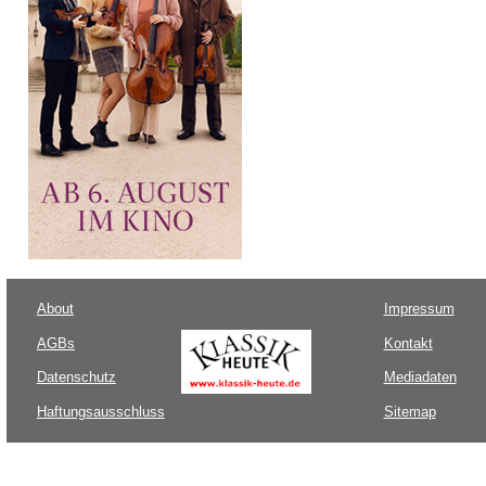
About
Impressum
AGBs
Kontakt
Datenschutz
Mediadaten
Haftungsausschluss
Sitemap