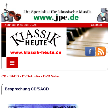
Anzeige
Sonntag, 9. August 2026
Sitemap
≡
≡
CD • SACD • DVD-Audio • DVD Video
Besprechung CD/SACD