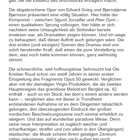
gibt, die die Existenz des Bruchstücks erträglich macht.
Die abgebrochene Oper von Edvard Grieg und Bjørnstjerne
Bjørnson präsentiert eine völlig Situation. Hier hätte der
Komponist – zwischen
Sigurd Jorsalfar
und
Peer Gynt –
einen qualitativen Sprung vollzogen, hier hätte er sich,
nachdem seine Untauglichkeit als Sinfoniker bereits
erwiesen war, als Dramatiker zeigen können. Und ich wage
zu behaupten, daß dieser Auftritt auch gelungen wäre: Die
drei ersten (und einzigen) Szenen des Dramas sind von
solch berstender Kraft, daß einen die pure Vorstellung von
dem, was noch hätte kommen können, ganz wehmütig
stimmt.
Die schmerzliche, weil hoffnungslose Sehnsucht hat Ole
Kristian Ruud schon vor zwölf Jahren in seiner ersten
Einspielung des Fragments Opus 50 geweckt. Verglichen
aber mit der damaligen Virgin-Produktion, die als zweites
Hauptereignis das grandiose Melodram Bergliot op. 42
enthält – auch so ein Stück, bei dem’s einem anders werden
kann –, verglichen also mit dieser in Trondheim
entstandenen Aufnahme ist es dem Dirigenten tatsächlich
gelungen, den überzeugenden Eindruck der großen
nordischen Beschwörungsszene noch einmal erheblich zu
steigern. Und das auf wunderbar paradoxe Weise: Denn
seine neue Interpretation ist zugleich weicher und
scharfkantiger, straffer und (vor allem in den Übergängen)
elastischer; die Musik scheint ihrem geistigen Zentrum
näher gekommen, dafür aber nach außen hin noch