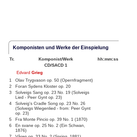
Komponisten und Werke der Einspielung
Tr.
Komponist/Werk
hh:mm:ss
CD/SACD 1
Edvard
Grieg
1
Olav Trygvason op. 50 (Opernfragment)
2
Foran Sydens Kloster op. 20
3
Solveigs Sang op. 23 No. 19 (Solveigs
Lied - Peer Gynt op. 23)
4
Solveig's Cradle Song op. 23 No. 26
(Solveigs Wiegenlied - from: Peer Gynt
op. 23)
5
Fra Monte Pincio op. 39 No. 1 (1870)
6
En svane op. 25 No. 2 (Ein Schwan,
1876)
7
Våren op. 33 No. 2 (Spring, 1881)