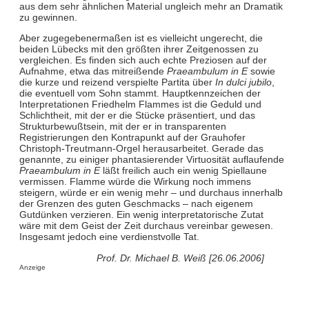
aus dem sehr ähnlichen Material ungleich mehr an Dramatik
zu gewinnen.
Aber zugegebenermaßen ist es vielleicht ungerecht, die
beiden Lübecks mit den größten ihrer Zeitgenossen zu
vergleichen. Es finden sich auch echte Preziosen auf der
Aufnahme, etwa das mitreißende
Praeambulum in E
sowie
die kurze und reizend verspielte Partita über
In dulci jubilo
,
die eventuell vom Sohn stammt. Hauptkennzeichen der
Interpretationen Friedhelm Flammes ist die Geduld und
Schlichtheit, mit der er die Stücke präsentiert, und das
Strukturbewußtsein, mit der er in transparenten
Registrierungen den Kontrapunkt auf der Grauhofer
Christoph-Treutmann-Orgel herausarbeitet. Gerade das
genannte, zu einiger phantasierender Virtuosität auflaufende
Praeambulum in E
läßt freilich auch ein wenig Spiellaune
vermissen. Flamme würde die Wirkung noch immens
steigern, würde er ein wenig mehr – und durchaus innerhalb
der Grenzen des guten Geschmacks – nach eigenem
Gutdünken verzieren. Ein wenig interpretatorische Zutat
wäre mit dem Geist der Zeit durchaus vereinbar gewesen.
Insgesamt jedoch eine verdienstvolle Tat.
Prof. Dr. Michael B. Weiß [26.06.2006]
Anzeige