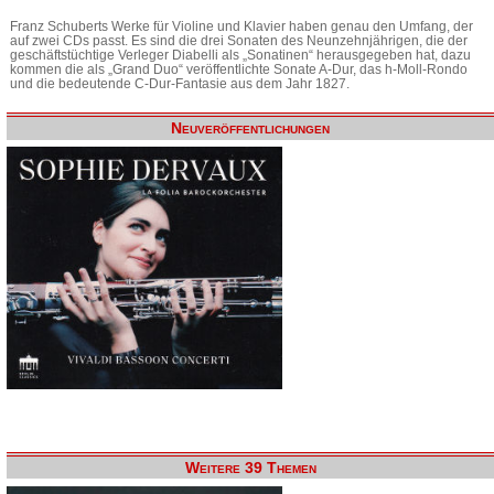
Franz Schuberts Werke für Violine und Klavier haben genau den Umfang, der
auf zwei CDs passt. Es sind die drei Sonaten des Neunzehnjährigen, die der
geschäftstüchtige Verleger Diabelli als „Sonatinen“ herausgegeben hat, dazu
kommen die als „Grand Duo“ veröffentlichte Sonate A-Dur, das h-Moll-Rondo
und die bedeutende C-Dur-Fantasie aus dem Jahr 1827.
Neuveröffentlichungen
Weitere 39 Themen