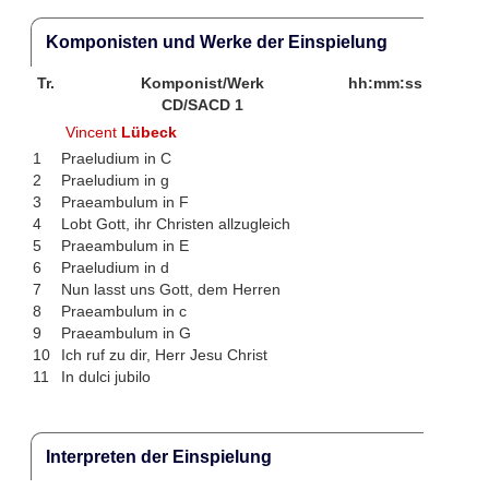
Komponisten und Werke der Einspielung
Tr.
Komponist/Werk
hh:mm:ss
CD/SACD 1
Vincent
Lübeck
1
Praeludium in C
2
Praeludium in g
3
Praeambulum in F
4
Lobt Gott, ihr Christen allzugleich
5
Praeambulum in E
6
Praeludium in d
7
Nun lasst uns Gott, dem Herren
8
Praeambulum in c
9
Praeambulum in G
10
Ich ruf zu dir, Herr Jesu Christ
11
In dulci jubilo
Interpreten der Einspielung