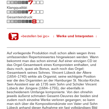
Klangqualität:
Gesamteindruck:
»bestellen bei jpc«
↓ Werke und Interpreten ↓
Auf vorliegende Produktion muß schon allein wegen ihres
umfassenden Repertoirewertes hingewiesen werden. Wann
bekommt man das schon einmal: Auf einer einzigen CD ist
das Orgel-Gesamtwerk eines Komponisten enthalten, und
dazu noch, quasi als Bonus, auch noch das Orgel-
Gesamtwerk seines Sohnes. Vincent Lübeck der Ältere
(1654–1740) wirkte als Organist; seine wichtigste Position
war die des Organisten an der Hamburger St. Nicolai-Kirche.
Sein Assistent war ab 1735 sein Sohn und Schüler Vincent
Lübeck der Jüngere (1684–1755), der ebenfalls in
bescheidenem Umfange komponierte. Von den ohnehin
jeweils äußerst schmalen Gesamt-Oeuvres der beiden sind
zudem noch einzelne Werke verloren gegangen; so kann
man sich über die Kompositionskünste von Vater und Sohn
Lübeck anhand dieser Aufnahme ein fast vollständiges Bild