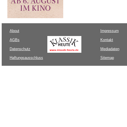
About
Impressum
AGBs
Kontakt
Datenschutz
Mediadaten
Haftungsausschluss
Sitemap