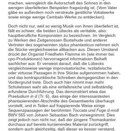
machen, wenngleich die Autorschaft des Sohnes in den
wenigen überlieferten Beispielen fragwürdig ist. (Vom Vater
gäbe es außerdem noch verstreute geistliche Vokalwerke
sowie einige wenige Cembalo-Werke zu entdecken).
Doch nicht nur, weil so wenig Musik von ihnen überliefert ist,
fällt es schwer, die beiden Lübecks als veritable, also:
hauptberufliche Komponisten zu bezeichnen. Im Vergleich
zu Werken des Zeitgenossen Buxtehude und anderer
Vertreter des sogenannten
stylus phantasticus
nehmen sich
die Stücke vergleichsweise altbacken aus. Diesen Umstand
drückt der Organist Friedhelm Flamme im (wie immer bei
cpo-
Produktionen) hervorragend informativen Beiheft
sachlicher aus: Er verweist darauf, daß die Lübecks
vergleichsweise wenige improvisatorische, rezitativische
oder virtuose Passagen in ihre Stücke aufgenommen haben,
und das kontrapunktische Schreiben demgegenüber in den
Vordergrund trete. Doch auch hier nimmt man mehr
Schulwissen wahr als eine einfallsreiche und selbständig
erfundene Durchführung. Das demonstriert etwa das
Praeludium in d
(Tr. 6), das einige der interessantesten
phantasierenden Abschnitte des Gesamtwerks überhaupt
vorstellt, und in Teilen auf frappierende Weise einige
Sequenzpassagen der berühmten
Toccata und Fuge d-moll
BWV 565 von Johann Sebastian Bach vorwegnimmt. Dies
zeigt jedoch nun nicht nur, daß der jüngere Thomaskantor
durchaus auf bereits kursierendes Material zurückgriff,
sondern auch gleichzeitig, daß dieser es besser verstand,