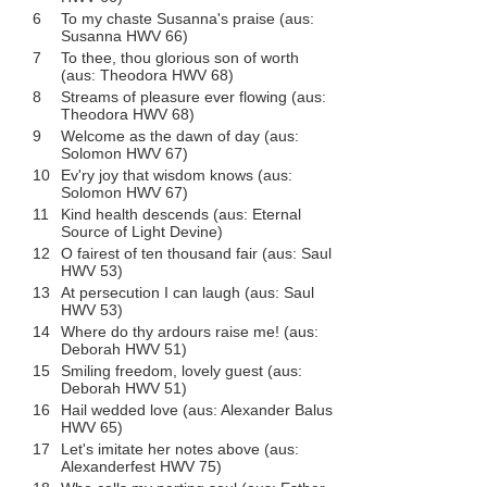
6
To my chaste Susanna's praise (aus:
Susanna HWV 66)
7
To thee, thou glorious son of worth
(aus: Theodora HWV 68)
8
Streams of pleasure ever flowing (aus:
Theodora HWV 68)
9
Welcome as the dawn of day (aus:
Solomon HWV 67)
10
Ev'ry joy that wisdom knows (aus:
Solomon HWV 67)
11
Kind health descends (aus: Eternal
Source of Light Devine)
12
O fairest of ten thousand fair (aus: Saul
HWV 53)
13
At persecution I can laugh (aus: Saul
HWV 53)
14
Where do thy ardours raise me! (aus:
Deborah HWV 51)
15
Smiling freedom, lovely guest (aus:
Deborah HWV 51)
16
Hail wedded love (aus: Alexander Balus
HWV 65)
17
Let's imitate her notes above (aus:
Alexanderfest HWV 75)