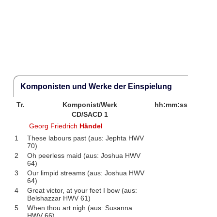
Komponisten und Werke der Einspielung
Tr.
Komponist/Werk
hh:mm:ss
CD/SACD 1
Georg Friedrich
Händel
1
These labours past (aus: Jephta HWV
70)
2
Oh peerless maid (aus: Joshua HWV
64)
3
Our limpid streams (aus: Joshua HWV
64)
4
Great victor, at your feet I bow (aus:
Belshazzar HWV 61)
5
When thou art nigh (aus: Susanna
HWV 66)