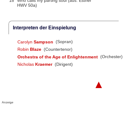
18
Who calls my parting soul (aus: Esther
HWV 50a)
Interpreten der Einspielung
Carolyn
Sampson
(Sopran)
Robin
Blaze
(Countertenor)
Orchestra of the Age of Enlightenment
(Orchester)
Nicholas
Kraemer
(Dirigent)
▲
Anzeige