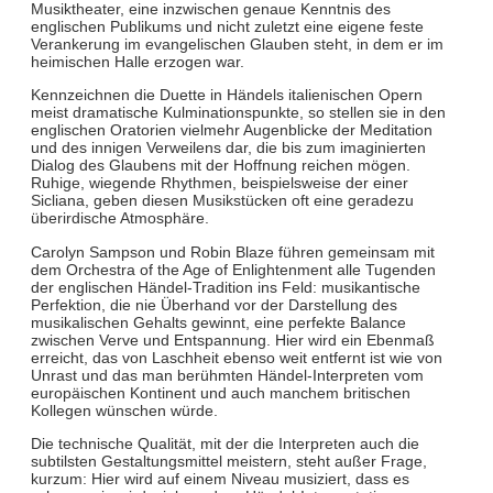
Musiktheater, eine inzwischen genaue Kenntnis des
englischen Publikums und nicht zuletzt eine eigene feste
Verankerung im evangelischen Glauben steht, in dem er im
heimischen Halle erzogen war.
Kennzeichnen die Duette in Händels italienischen Opern
meist dramatische Kulminationspunkte, so stellen sie in den
englischen Oratorien vielmehr Augenblicke der Meditation
und des innigen Verweilens dar, die bis zum imaginierten
Dialog des Glaubens mit der Hoffnung reichen mögen.
Ruhige, wiegende Rhythmen, beispielsweise der einer
Sicliana, geben diesen Musikstücken oft eine geradezu
überirdische Atmosphäre.
Carolyn Sampson und Robin Blaze führen gemeinsam mit
dem Orchestra of the Age of Enlightenment alle Tugenden
der englischen Händel-Tradition ins Feld: musikantische
Perfektion, die nie Überhand vor der Darstellung des
musikalischen Gehalts gewinnt, eine perfekte Balance
zwischen Verve und Entspannung. Hier wird ein Ebenmaß
erreicht, das von Laschheit ebenso weit entfernt ist wie von
Unrast und das man berühmten Händel-Interpreten vom
europäischen Kontinent und auch manchem britischen
Kollegen wünschen würde.
Die technische Qualität, mit der die Interpreten auch die
subtilsten Gestaltungsmittel meistern, steht außer Frage,
kurzum: Hier wird auf einem Niveau musiziert, dass es