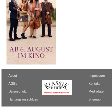
About
Impressum
AGBs
Kontakt
Datenschutz
Mediadaten
Haftungsausschluss
Sitemap