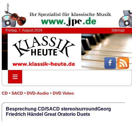
Anzeige
Freitag, 7. August 2026
Sitemap
≡
≡
CD • SACD • DVD-Audio • DVD Video
Besprechung CD/SACD stereo/surroundGeorg
Friedrich Händel Great Oratorio Duets