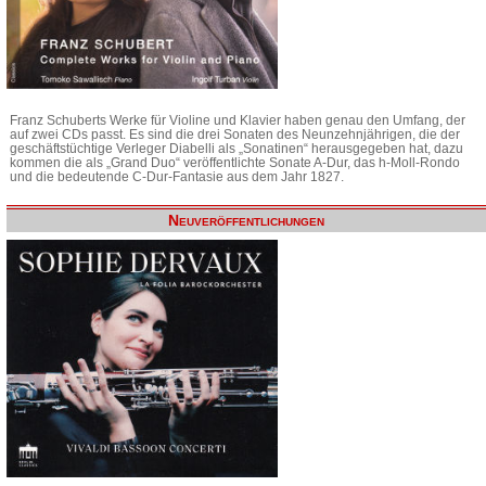
Franz Schuberts Werke für Violine und Klavier haben genau den Umfang, der
auf zwei CDs passt. Es sind die drei Sonaten des Neunzehnjährigen, die der
geschäftstüchtige Verleger Diabelli als „Sonatinen“ herausgegeben hat, dazu
kommen die als „Grand Duo“ veröffentlichte Sonate A-Dur, das h-Moll-Rondo
und die bedeutende C-Dur-Fantasie aus dem Jahr 1827.
Neuveröffentlichungen