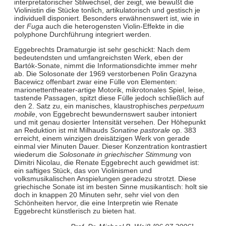
interpretatorischer Stilwechsel, der zeigt, wie bewußt die
Violinistin die Stücke tonlich, artikulatorisch und gestisch je
individuell disponiert. Besonders erwähnenswert ist, wie in
der
Fuga
auch die heterogensten Violin-Effekte in die
polyphone Durchführung integriert werden.
Eggebrechts Dramaturgie ist sehr geschickt: Nach dem
bedeutendsten und umfangreichsten Werk, eben der
Bartók-Sonate, nimmt die Informationsdichte immer mehr
ab. Die Solosonate der 1969 verstorbenen Polin Grazyna
Bacewicz offenbart zwar eine Fülle von Elementen:
marionettentheater-artige Motorik, mikrotonales Spiel, leise,
tastende Passagen, spitzt diese Fülle jedoch schließlich auf
den 2. Satz zu, ein manisches, klaustrophisches
perpetuum
mobile
, von Eggebrecht bewundernswert sauber intoniert
und mit genau dosierter Intensität versehen. Der Höhepunkt
an Reduktion ist mit Milhauds
Sonatine pastorale
op. 383
erreicht, einem winzigen dreisätzigen Werk von gerade
einmal vier Minuten Dauer. Dieser Konzentration kontrastiert
wiederum die
Solosonate in griechischer Stimmung
von
Dimitri Nicolau, die Renate Eggebrecht auch gewidmet ist:
ein saftiges Stück, das von Violinismen und
volksmusikalischen Anspielungen geradezu strotzt. Diese
griechische Sonate ist im besten Sinne musikantisch: holt sie
doch in knappen 20 Minuten sehr, sehr viel von den
Schönheiten hervor, die eine Interpretin wie Renate
Eggebrecht künstlerisch zu bieten hat.