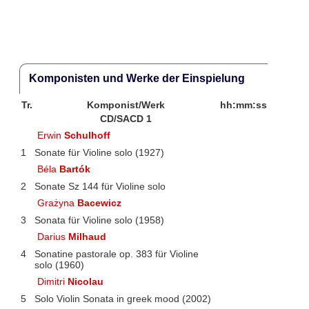
Komponisten und Werke der Einspielung
Tr.
Komponist/Werk
hh:mm:ss
CD/SACD 1
Erwin
Schulhoff
1
Sonate für Violine solo (1927)
Béla
Bartók
2
Sonate Sz 144 für Violine solo
Grażyna
Bacewicz
3
Sonata für Violine solo (1958)
Darius
Milhaud
4
Sonatine pastorale op. 383 für Violine
solo (1960)
Dimitri
Nicolau
5
Solo Violin Sonata in greek mood (2002)