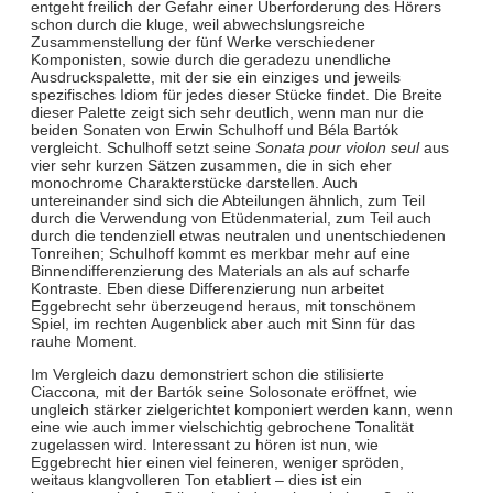
entgeht freilich der Gefahr einer Überforderung des Hörers
schon durch die kluge, weil abwechslungsreiche
Zusammenstellung der fünf Werke verschiedener
Komponisten, sowie durch die geradezu unendliche
Ausdruckspalette, mit der sie ein einziges und jeweils
spezifisches Idiom für jedes dieser Stücke findet. Die Breite
dieser Palette zeigt sich sehr deutlich, wenn man nur die
beiden Sonaten von Erwin Schulhoff und Béla Bartók
vergleicht. Schulhoff setzt seine
Sonata pour violon seul
aus
vier sehr kurzen Sätzen zusammen, die in sich eher
monochrome Charakterstücke darstellen. Auch
untereinander sind sich die Abteilungen ähnlich, zum Teil
durch die Verwendung von Etüdenmaterial, zum Teil auch
durch die tendenziell etwas neutralen und unentschiedenen
Tonreihen; Schulhoff kommt es merkbar mehr auf eine
Binnendifferenzierung des Materials an als auf scharfe
Kontraste. Eben diese Differenzierung nun arbeitet
Eggebrecht sehr überzeugend heraus, mit tonschönem
Spiel, im rechten Augenblick aber auch mit Sinn für das
rauhe Moment.
Im Vergleich dazu demonstriert schon die stilisierte
Ciaccona
,
mit der Bartók seine Solosonate eröffnet, wie
ungleich stärker zielgerichtet komponiert werden kann, wenn
eine wie auch immer vielschichtig gebrochene Tonalität
zugelassen wird. Interessant zu hören ist nun, wie
Eggebrecht hier einen viel feineren, weniger spröden,
weitaus klangvolleren Ton etabliert – dies ist ein