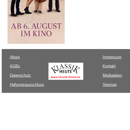
About
Impressum
AGBs
Kontakt
Datenschutz
Mediadaten
Haftungsausschluss
Sitemap