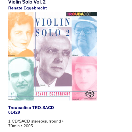
Violin Solo Vol. 2
Renate Eggebrecht
Troubadisc TRO-SACD
01429
1 CD/SACD stereo/surround •
70min • 2005