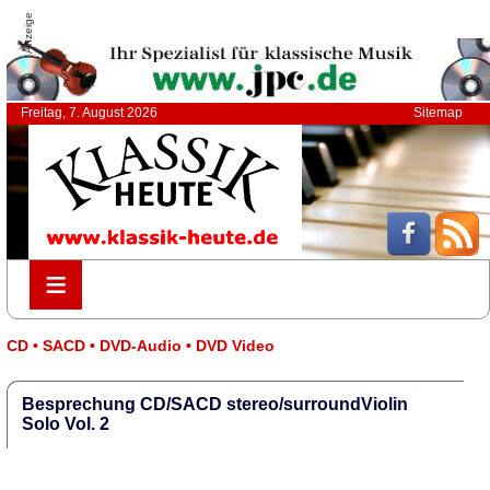
Anzeige
Freitag, 7. August 2026
Sitemap
≡
≡
CD • SACD • DVD-Audio • DVD Video
Besprechung CD/SACD stereo/surroundViolin
Solo Vol. 2