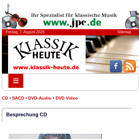
Anzeige
Freitag, 7. August 2026
Sitemap
≡
≡
CD • SACD • DVD-Audio • DVD Video
Besprechung CD