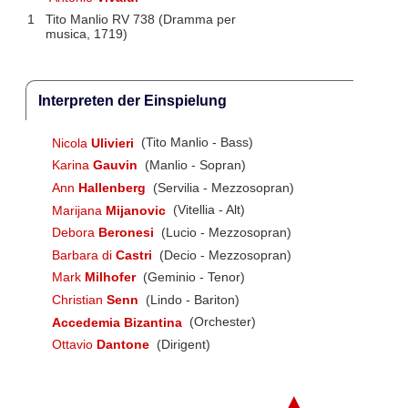
1
Tito Manlio RV 738 (Dramma per
musica, 1719)
Interpreten der Einspielung
Nicola
Ulivieri
(Tito Manlio - Bass)
Karina
Gauvin
(Manlio - Sopran)
Ann
Hallenberg
(Servilia - Mezzosopran)
Marijana
Mijanovic
(Vitellia - Alt)
Debora
Beronesi
(Lucio - Mezzosopran)
Barbara di
Castri
(Decio - Mezzosopran)
Mark
Milhofer
(Geminio - Tenor)
Christian
Senn
(Lindo - Bariton)
Accedemia Bizantina
(Orchester)
Ottavio
Dantone
(Dirigent)
▲