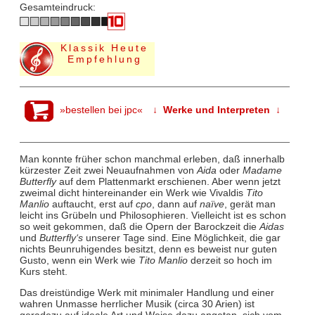
Gesamteindruck:
Klassik Heute
Empfehlung
»bestellen bei jpc«
↓ Werke und Interpreten ↓
Man konnte früher schon manchmal erleben, daß innerhalb
kürzester Zeit zwei Neuaufnahmen von
Aida
oder
Madame
Butterfly
auf dem Plattenmarkt erschienen. Aber wenn jetzt
zweimal dicht hintereinander ein Werk wie Vivaldis
Tito
Manlio
auftaucht, erst auf
cpo
, dann auf
naïve
, gerät man
leicht ins Grübeln und Philosophieren. Vielleicht ist es schon
so weit gekommen, daß die Opern der Barockzeit die
Aidas
und
Butterfly‘s
unserer Tage sind. Eine Möglichkeit, die gar
nichts Beunruhigendes besitzt, denn es beweist nur guten
Gusto, wenn ein Werk wie
Tito Manlio
derzeit so hoch im
Kurs steht.
Das dreistündige Werk mit minimaler Handlung und einer
wahren Unmasse herrlicher Musik (circa 30 Arien) ist
geradezu auf ideale Art und Weise dazu angetan, sich vom