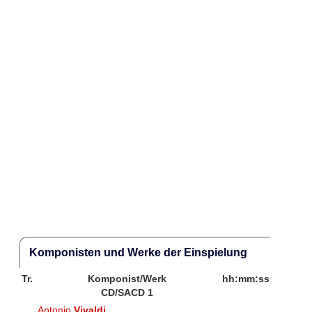
Komponisten und Werke der Einspielung
Tr.
Komponist/Werk
hh:mm:ss
CD/SACD 1
Antonio
Vivaldi