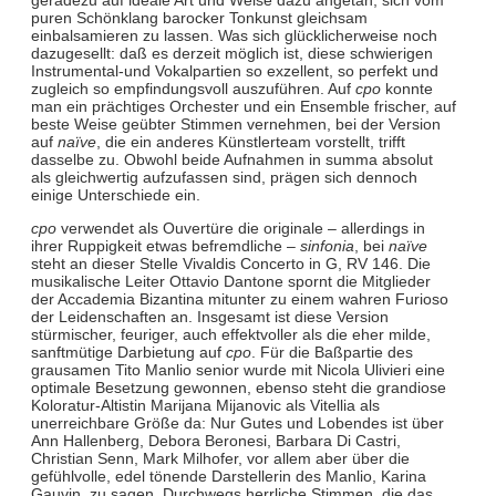
puren Schönklang barocker Tonkunst gleichsam
einbalsamieren zu lassen. Was sich glücklicherweise noch
dazugesellt: daß es derzeit möglich ist, diese schwierigen
Instrumental-und Vokalpartien so exzellent, so perfekt und
zugleich so empfindungsvoll auszuführen. Auf
cpo
konnte
man ein prächtiges Orchester und ein Ensemble frischer, auf
beste Weise geübter Stimmen vernehmen, bei der Version
auf
naïve
, die ein anderes Künstlerteam vorstellt, trifft
dasselbe zu. Obwohl beide Aufnahmen in summa absolut
als gleichwertig aufzufassen sind, prägen sich dennoch
einige Unterschiede ein.
cpo
verwendet als Ouvertüre die originale – allerdings in
ihrer Ruppigkeit etwas befremdliche –
sinfonia
, bei
naïve
steht an dieser Stelle Vivaldis Concerto in G, RV 146. Die
musikalische Leiter Ottavio Dantone spornt die Mitglieder
der Accademia Bizantina mitunter zu einem wahren Furioso
der Leidenschaften an. Insgesamt ist diese Version
stürmischer, feuriger, auch effektvoller als die eher milde,
sanftmütige Darbietung auf
cpo
. Für die Baßpartie des
grausamen Tito Manlio senior wurde mit Nicola Ulivieri eine
optimale Besetzung gewonnen, ebenso steht die grandiose
Koloratur-Altistin Marijana Mijanovic als Vitellia als
unerreichbare Größe da: Nur Gutes und Lobendes ist über
Ann Hallenberg, Debora Beronesi, Barbara Di Castri,
Christian Senn, Mark Milhofer, vor allem aber über die
gefühlvolle, edel tönende Darstellerin des Manlio, Karina
Gauvin, zu sagen. Durchwegs herrliche Stimmen, die das