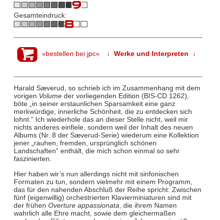
Gesamteindruck:
»bestellen bei jpc«
↓ Werke und Interpreten ↓
Harald Sæverud, so schrieb ich im Zusammenhang mit dem
vorigen
Volume
der vorliegenden Edition (BIS-CD 1262),
böte „in seiner erstaunlichen Sparsamkeit eine ganz
merkwürdige, innerliche Schönheit, die zu entdecken sich
lohnt.” Ich wiederhole das an dieser Stelle nicht, weil mir
nichts anderes einfiele, sondern weil der Inhalt des neuen
Albums (Nr. 8 der Sæverud-Serie) wiederum eine Kollektion
jener „rauhen, fremden, ursprünglich schönen
Landschaften” enthält, die mich schon einmal so sehr
faszinierten.
Hier haben wir’s nun allerdings nicht mit sinfonischen
Formaten zu tun, sondern vielmehr mit einem Programm,
das für den nahenden Abschluß der Reihe spricht: Zwischen
fünf (eigenwillig) orchestrierten Klavierminiaturen sind mit
der frühen
Overture appassionata
, die ihrem Namen
wahrlich alle Ehre macht, sowie dem gleichermaßen