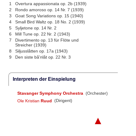
1
Overtura appassionata op. 2b (1939)
2
Rondo amoroso op. 14 Nr. 7 (1939)
3
Goat Song Variations op. 15 (1940)
4
Small Bird Waltz op. 18 No. 2 (1939)
5
Syljetone op. 14 Nr. 2
6
Mill Tune op. 22 Nr. 2 (1943)
7
Divertimento op. 13 für Flöte und
Streicher (1939)
8
Siljusslåtten op. 17a (1943)
9
Den siste bå'nlåt op. 22 Nr. 3
Interpreten der Einspielung
Stavanger Symphony Orchestra
(Orchester)
Ole Kristian
Ruud
(Dirigent)
▲