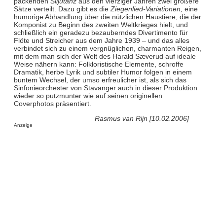
packenden
Siljutanz
aus den vierziger Jahren zwei größere
Sätze verteilt. Dazu gibt es die
Ziegenlied-Variationen,
eine
humorige Abhandlung über die nützlichen Haustiere, die der
Komponist zu Beginn des zweiten Weltkrieges hielt, und
schließlich ein geradezu bezauberndes Divertimento für
Flöte und Streicher aus dem Jahre 1939 – und das alles
verbindet sich zu einem vergnüglichen, charmanten Reigen,
mit dem man sich der Welt des Harald Sæverud auf ideale
Weise nähern kann: Folkloristische Elemente, schroffe
Dramatik, herbe Lyrik und subtiler Humor folgen in einem
buntem Wechsel, der umso erfreulicher ist, als sich das
Sinfonieorchester von Stavanger auch in dieser Produktion
wieder so putzmunter wie auf seinen originellen
Coverphotos präsentiert.
Rasmus van Rijn [10.02.2006]
Anzeige