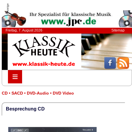
Anzeige
Freitag, 7. August 2026
Sitemap
≡
≡
CD • SACD • DVD-Audio • DVD Video
Besprechung CD