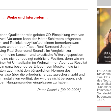
↓ Werke und Interpreten ↓
schen Qualität bereits gelobte CD-Einspielung wird von
zwei Varianten kann der Hörer Schirmers prägnante,
r- und Reflektionszyklus’ auf einem bemerkenswert
oirs
werden per „Tacet Real Surround Sound“
ving Real Sourround Sound“. Im Vergleich zur
er in eine Lausch- und akustische Witterungsposition
– eine nicht unbedingt natürliche Position, denn wie wir
f einer Art Umlaufbahn im Wohnzimmer. Aber das Resultat
et ein ganz besonderes Erleben von Musiken, die ja in
taten auch nicht den bürgerlichen Normen des
Franz Sch
 also über die erforderliche Lautsprecheranzahl und
Klavier h
zwei CDs 
minstallation verfügt, der wird es nicht bereuen, sich
des Neunz
sagen klangumwunden eingelassen zu haben.
geschäftst
„Sonatine
Peter Cossé † [09.02.2006]
kommen di
Sonate A-
bedeutend
1827.