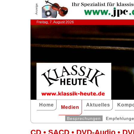
Anzeige
Freitag, 7. August 2026
Home
Aktuelles
Kompo
Medien
Besprechungen
Empfehlung
CD • SACD • DVD-Audio • DV