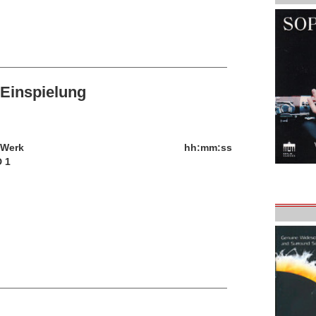
Einspielung
/Werk
hh:mm:ss
 1