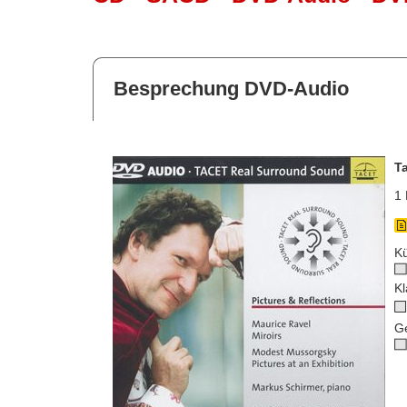
Besprechung DVD-Audio
T
1 
Kü
Kl
G