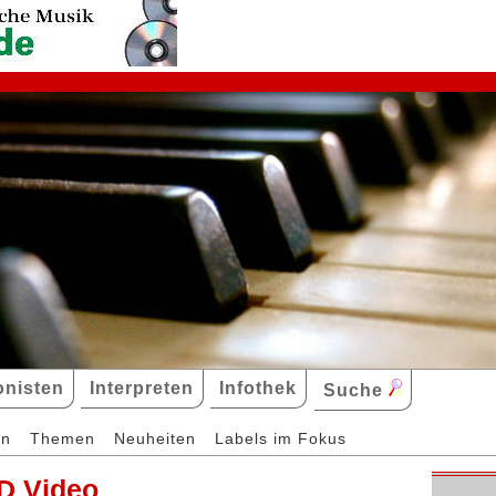
nisten
Interpreten
Infothek
Suche
en
Themen
Neuheiten
Labels im Fokus
D Video