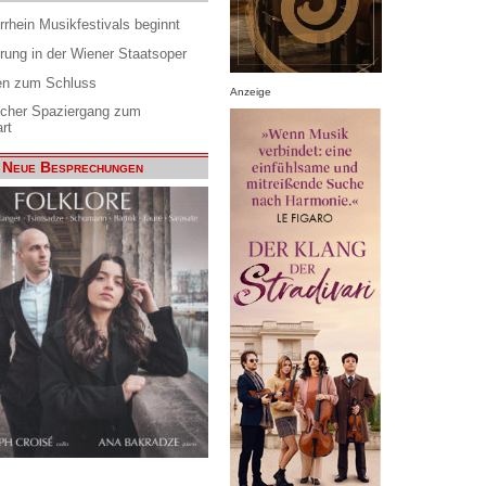
rrhein Musikfestivals beginnt
rung in der Wiener Staatsoper
en zum Schluss
Anzeige
scher Spaziergang zum
rt
Neue Besprechungen