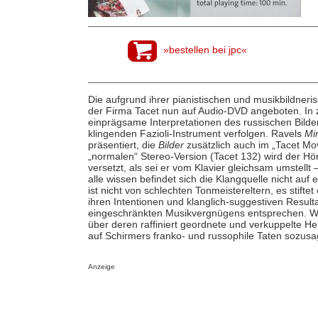
»bestellen bei jpc«
Die aufgrund ihrer pianistischen und musikbildneri
der Firma Tacet nun auf Audio-DVD angeboten. In 
einprägsame Interpretationen des russischen Bilde
klingenden Fazioli-Instrument verfolgen. Ravels
Mir
präsentiert, die
Bilder
zusätzlich auch im „Tacet Mo
„normalen“ Stereo-Version (Tacet 132) wird der Hör
versetzt, als sei er vom Klavier gleichsam umstellt 
alle wissen befindet sich die Klangquelle nicht au
ist nicht von schlechten Tonmeistereltern, es stift
ihren Intentionen und klanglich-suggestiven Resul
eingeschränkten Musikvergnügens entsprechen. Wer
über deren raffiniert geordnete und verkuppelte Hei
auf Schirmers franko- und russophile Taten sozu
Anzeige