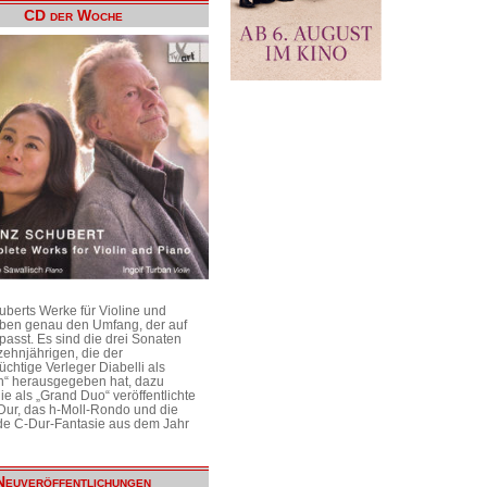
CD der Woche
uberts Werke für Violine und
aben genau den Umfang, der auf
passt. Es sind die drei Sonaten
ehnjährigen, die der
üchtige Verleger Diabelli als
n“ herausgegeben hat, dazu
e als „Grand Duo“ veröffentlichte
Dur, das h-Moll-Rondo und die
e C-Dur-Fantasie aus dem Jahr
Neuveröffentlichungen