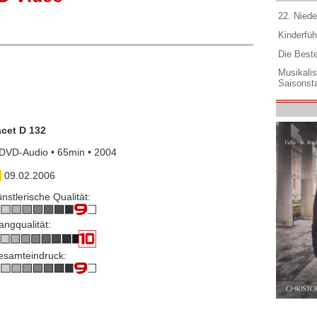
22. Niede
Kinderfüh
Die Best
Musikali
Saisonsta
acet D 132
DVD-Audio • 65min • 2004
09.02.2006
nstlerische Qualität:
angqualität:
esamteindruck: