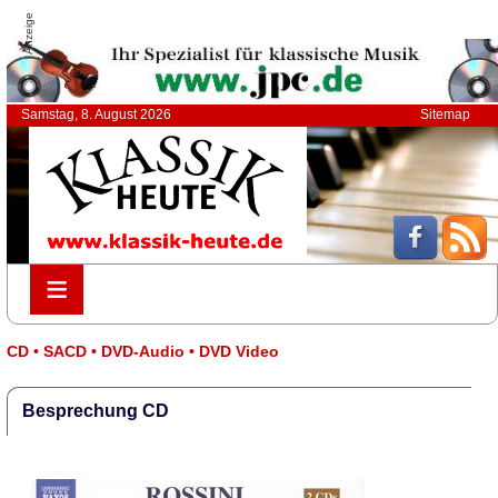
Anzeige
Samstag, 8. August 2026
Sitemap
≡
≡
CD • SACD • DVD-Audio • DVD Video
Besprechung CD