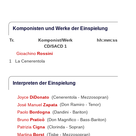
Komponisten und Werke der Einspielung
Tr.
Komponist/Werk
hh:mm:ss
CD/SACD 1
Gioachino
Rossini
1
La Cenerentola
Interpreten der Einspielung
Joyce
DiDonato
(Cenerentola - Mezzosopran)
José Manuel
Zapata
(Don Ramiro - Tenor)
Paolo
Bordogna
(Dandini - Bariton)
Bruno
Praticò
(Don Magnifico - Bass-Bariton)
Patrizia
Cigna
(Clorinda - Sopran)
Martina
Borst
(Tisbe - Mezzosopran)