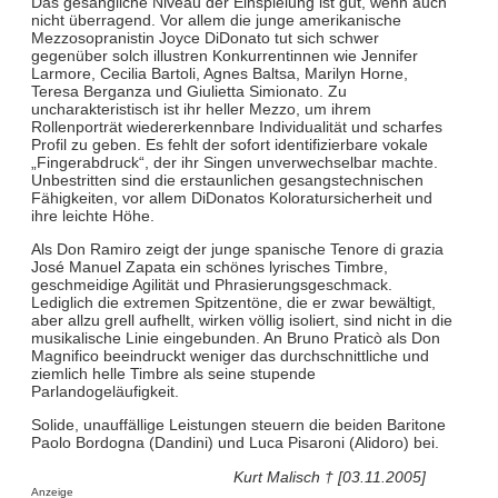
Das gesangliche Niveau der Einspielung ist gut, wenn auch
nicht überragend. Vor allem die junge amerikanische
Mezzosopranistin Joyce DiDonato tut sich schwer
gegenüber solch illustren Konkurrentinnen wie Jennifer
Larmore, Cecilia Bartoli, Agnes Baltsa, Marilyn Horne,
Teresa Berganza und Giulietta Simionato. Zu
uncharakteristisch ist ihr heller Mezzo, um ihrem
Rollenporträt wiedererkennbare Individualität und scharfes
Profil zu geben. Es fehlt der sofort identifizierbare vokale
„Fingerabdruck“, der ihr Singen unverwechselbar machte.
Unbestritten sind die erstaunlichen gesangstechnischen
Fähigkeiten, vor allem DiDonatos Koloratursicherheit und
ihre leichte Höhe.
Als Don Ramiro zeigt der junge spanische Tenore di grazia
José Manuel Zapata ein schönes lyrisches Timbre,
geschmeidige Agilität und Phrasierungsgeschmack.
Lediglich die extremen Spitzentöne, die er zwar bewältigt,
aber allzu grell aufhellt, wirken völlig isoliert, sind nicht in die
musikalische Linie eingebunden. An Bruno Praticò als Don
Magnifico beeindruckt weniger das durchschnittliche und
ziemlich helle Timbre als seine stupende
Parlandogeläufigkeit.
Solide, unauffällige Leistungen steuern die beiden Baritone
Paolo Bordogna (Dandini) und Luca Pisaroni (Alidoro) bei.
Kurt Malisch † [03.11.2005]
Anzeige