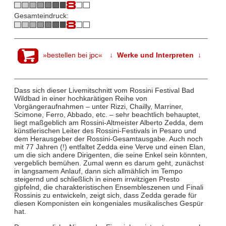
Gesamteindruck:
»bestellen bei jpc«
↓ Werke und Interpreten ↓
Dass sich dieser Livemitschnitt vom Rossini Festival Bad
Wildbad in einer hochkarätigen Reihe von
Vorgängeraufnahmen – unter Rizzi, Chailly, Marriner,
Scimone, Ferro, Abbado, etc. – sehr beachtlich behauptet,
liegt maßgeblich am Rossini-Altmeister Alberto Zedda, dem
künstlerischen Leiter des Rossini-Festivals in Pesaro und
dem Herausgeber der Rossini-Gesamtausgabe. Auch noch
mit 77 Jahren (!) entfaltet Zedda eine Verve und einen Elan,
um die sich andere Dirigenten, die seine Enkel sein könnten,
vergeblich bemühen. Zumal wenn es darum geht, zunächst
in langsamem Anlauf, dann sich allmählich im Tempo
steigernd und schließlich in einem irrwitzigen Presto
gipfelnd, die charakteristischen Ensembleszenen und Finali
Rossinis zu entwickeln, zeigt sich, dass Zedda gerade für
diesen Komponisten ein kongeniales musikalisches Gespür
hat.