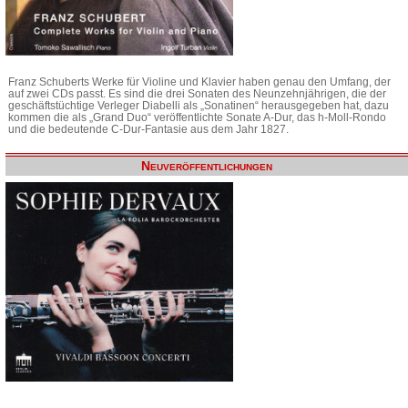
Franz Schuberts Werke für Violine und Klavier haben genau den Umfang, der
auf zwei CDs passt. Es sind die drei Sonaten des Neunzehnjährigen, die der
geschäftstüchtige Verleger Diabelli als „Sonatinen“ herausgegeben hat, dazu
kommen die als „Grand Duo“ veröffentlichte Sonate A-Dur, das h-Moll-Rondo
und die bedeutende C-Dur-Fantasie aus dem Jahr 1827.
Neuveröffentlichungen