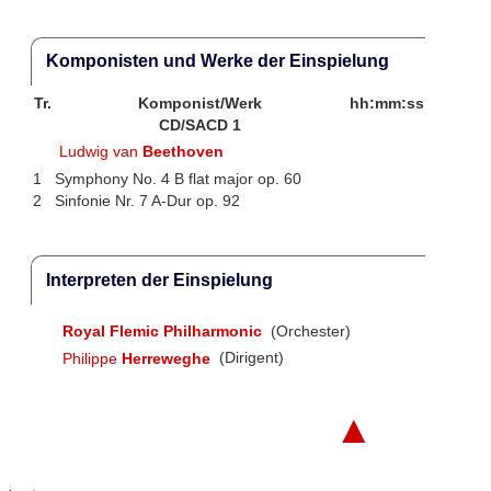
Komponisten und Werke der Einspielung
Tr.
Komponist/Werk
hh:mm:ss
CD/SACD 1
Ludwig van
Beethoven
1
Symphony No. 4 B flat major op. 60
2
Sinfonie Nr. 7 A-Dur op. 92
Interpreten der Einspielung
Royal Flemic Philharmonic
(Orchester)
Philippe
Herreweghe
(Dirigent)
▲