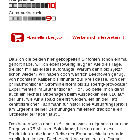
Gesamteindruck:
»bestellen bei jpc«
↓ Werke und Interpreten ↓
Daß ich die beiden hier gekoppelten Sinfonien schon einmal
gehört habe, will ich ebensowenig leugnen wie die Frage,
die sich mir als erstes aufdrängte: Warum denn bloß
jetzt
schon wieder? Wir haben doch wahrlich Beethoven genug,
von höchstem Kaliber bis hinunter zur Kreisklasse, von der
philharmonischen Stromlinienform bis zu sperrig-provokaten
Experimenten im „authentischen” Ton. So befiel mich denn
auch ein rechtes Unbehagen beim Auspacken der CD, auf
der uns, wie wir alsbald belehrt werden, ein (in der Tat)
kenntnisreicher Fachmann für historische Aufführungspraxis
am Ergebnis seiner Bemühungen mit einem traditionellen
Orchester teilhaben läßt ...
Das hatten wir ja noch nie! Und so war es eigentlich nur eine
Frage von 75 Minuten Spieldauer, bis sich auch diese
Produktion in die lange Reihe der Entbehrlichkeiten würde
eingliedern lassen. Dachte ich. Und schaltete ein. Danach