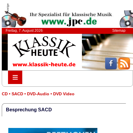
Anzeige
Freitag, 7. August 2026
Sitemap
≡
≡
CD • SACD • DVD-Audio • DVD Video
Besprechung SACD