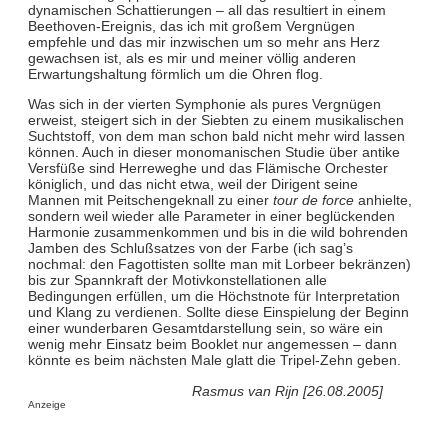
dynamischen Schattierungen – all das resultiert in einem
Beethoven-Ereignis, das ich mit großem Vergnügen
empfehle und das mir inzwischen um so mehr ans Herz
gewachsen ist, als es mir und meiner völlig anderen
Erwartungshaltung förmlich um die Ohren flog.
Was sich in der vierten Symphonie als pures Vergnügen
erweist, steigert sich in der Siebten zu einem musikalischen
Suchtstoff, von dem man schon bald nicht mehr wird lassen
können. Auch in dieser monomanischen Studie über antike
Versfüße sind Herreweghe und das Flämische Orchester
königlich, und das nicht etwa, weil der Dirigent seine
Mannen mit Peitschengeknall zu einer
tour de force
anhielte,
sondern weil wieder alle Parameter in einer beglückenden
Harmonie zusammenkommen und bis in die wild bohrenden
Jamben des Schlußsatzes von der Farbe (ich sag’s
nochmal: den Fagottisten sollte man mit Lorbeer bekränzen)
bis zur Spannkraft der Motivkonstellationen alle
Bedingungen erfüllen, um die Höchstnote für Interpretation
und Klang zu verdienen. Sollte diese Einspielung der Beginn
einer wunderbaren Gesamtdarstellung sein, so wäre ein
wenig mehr Einsatz beim Booklet nur angemessen – dann
könnte es beim nächsten Male glatt die Tripel-Zehn geben.
Rasmus van Rijn [26.08.2005]
Anzeige