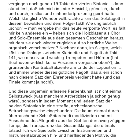
vergingen noch genau 19 Takte der vierten Sinfonie – dann
stand fest, daß ich mich in jeder Hinsicht, gründlich, durch
und durch, restlos und einhundertprozentig geirrt hatte.
Welch klangliche Wunder vollbrachte allein das Solofagott in
diesem bewußten und dem Folge-Takt! Wie unglaublich
„schön” – man vergebe mir das heute verpönte Wort, es fällt
mir kein anderes ein – heben sich die Holzbläser als Chor
und Solo-Ensemble aus dem gesamten Geschehen heraus,
mit dem sie doch wieder zugleich auf so herrliche Weise
organisch verschmelzen? Nachher dann, im Allegro
,
welch
köstliche Dialoge zwischen Klarinette und Fagott ab Takt
141, wie massiv und wuchtig Trompeten und Hörner (hat
Beethoven wirklich keine Posaunen vorgeschrieben?), die
grunzenden Kontrabaßakzente am Ende der Exposition ...
und immer wieder dieses göttliche Fagott, das allein schon
nach diesem Satz den Ehrenpreis verdient hätte (und das
Finale kommt ja noch!).
Und diese ungemein erlesene Farbenkunst ist nicht einmal
Selbstzweck (was manchem Ästhetizisten ja schon genug
wäre), sondern in jedem Moment und jedem Satz der
beiden Sinfonien in eine straffe, architektonische
Betrachtungsweise eingebunden: Die kaum einmal durch
überraschende Schlußritardandi modifizierten und mit
Ausnahme des Allegretto
aus der Siebten durchweg zügigen
Tempi, die Transparenz des Gesamtklangs, die oftmals
tatsächlich wie Spielbälle zwischen Instrumenten und
Instrumentalgruppen hin- und herfliegenden Motive, die