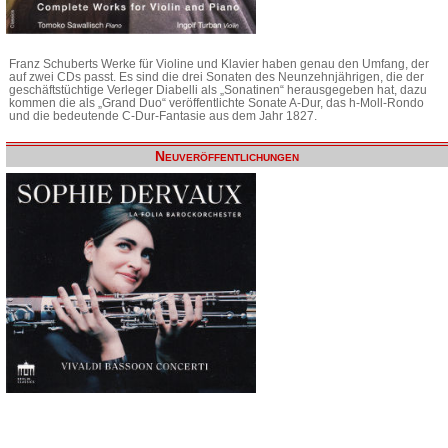
Franz Schuberts Werke für Violine und Klavier haben genau den Umfang, der
auf zwei CDs passt. Es sind die drei Sonaten des Neunzehnjährigen, die der
geschäftstüchtige Verleger Diabelli als „Sonatinen“ herausgegeben hat, dazu
kommen die als „Grand Duo“ veröffentlichte Sonate A-Dur, das h-Moll-Rondo
und die bedeutende C-Dur-Fantasie aus dem Jahr 1827.
Neuveröffentlichungen