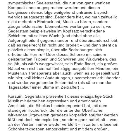
sympathischer Seelensaiten, die nur von ganz wenigen
Kompositionen angesprochen werden und diesen
Ereignissen demzufolge weitgehend untrainiert, sprich
wehrlos ausgesetzt sind. Besonders hier, wo man zeitweilig
nicht mehr den Eindruck hat, Musik zu hören, sondern
Zeuge tektonischer Elementarverwerfungen zu sein; wo
Segerstam beispielsweise im Kopfsatz verschiedene
Schichten mit solcher Wucht (und dabei ohne alle
Aufgeregtheiten) gegeneinander- und übereinanderschiebt,
daß es regelrecht knirscht und brodelt – und dann steht da
plötzlich dieser simple, über alle Bedrohungen sich
erhebende Hornruf! Oder dieses Scherzo mit seinem
geisterhaften Trippeln und Schwirren und Waldweben, das
so jäh, als wär’s weggewischt, sein Ende findet, ein großes
Rätsel von nicht einmal fünf zügig ausgefüllten Minuten, ein
Muster an Transparenz aber auch, wenn es so gespielt wird
wie hier, voll kleiner Andeutungen, unversehens erblühender
und wieder vergehender Seitentriebe (als sähe man den
Tagesablauf einer Blume im Zeitraffer) ...
Kurzum, Segerstam präsentiert dieses einzigartige Stück
Musik mit derselben expressiven und emotionalen
Amplitude, die Sibelius hineinkomponiert hat; mit dem
ständigen Hochdruck, der die unter der Oberfläche
wirkenden Urgewalten geradezu körperlich spürbar werden
läßt und doch nie explodiert, sondern ganz naturhaft – was
an der Vierten immer wieder verblüfft – in zarten, erlesenen
Schönheitsknospen emporkeimt; und mit dem großen,