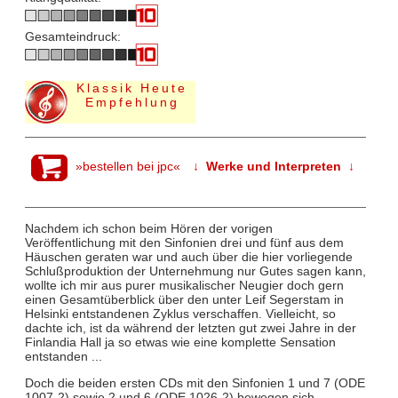
Gesamteindruck:
Klassik Heute
Empfehlung
»bestellen bei jpc«
↓ Werke und Interpreten ↓
Nachdem ich schon beim Hören der vorigen
Veröffentlichung mit den Sinfonien drei und fünf aus dem
Häuschen geraten war und auch über die hier vorliegende
Schlußproduktion der Unternehmung nur Gutes sagen kann,
wollte ich mir aus purer musikalischer Neugier doch gern
einen Gesamtüberblick über den unter Leif Segerstam in
Helsinki entstandenen Zyklus verschaffen. Vielleicht, so
dachte ich, ist da während der letzten gut zwei Jahre in der
Finlandia Hall ja so etwas wie eine komplette Sensation
entstanden ...
Doch die beiden ersten CDs mit den Sinfonien 1 und 7 (ODE
1007-2) sowie 2 und 6 (ODE 1026-2) bewegen sich