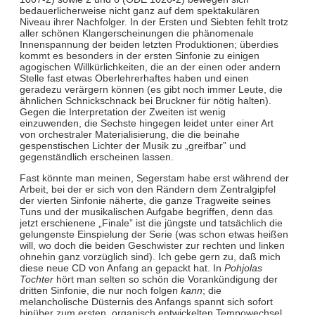
bedauerlicherweise nicht ganz auf dem spektakulären
Niveau ihrer Nachfolger. In der Ersten und Siebten fehlt trotz
aller schönen Klangerscheinungen die phänomenale
Innenspannung der beiden letzten Produktionen; überdies
kommt es besonders in der ersten Sinfonie zu einigen
agogischen Willkürlichkeiten, die an der einen oder andern
Stelle fast etwas Oberlehrerhaftes haben und einen
geradezu verärgern können (es gibt noch immer Leute, die
ähnlichen Schnickschnack bei Bruckner für nötig halten).
Gegen die Interpretation der Zweiten ist wenig
einzuwenden, die Sechste hingegen leidet unter einer Art
von orchestraler Materialisierung, die die beinahe
gespenstischen Lichter der Musik zu „greifbar” und
gegenständlich erscheinen lassen.
Fast könnte man meinen, Segerstam habe erst während der
Arbeit, bei der er sich von den Rändern dem Zentralgipfel
der vierten Sinfonie näherte, die ganze Tragweite seines
Tuns und der musikalischen Aufgabe begriffen, denn das
jetzt erschienene „Finale” ist die jüngste und tatsächlich die
gelungenste Einspielung der Serie (was schon etwas heißen
will, wo doch die beiden Geschwister zur rechten und linken
ohnehin ganz vorzüglich sind). Ich gebe gern zu, daß mich
diese neue CD von Anfang an gepackt hat. In
Pohjolas
Tochter
hört man selten so schön die Vorankündigung der
dritten Sinfonie, die nur noch folgen
kann
; die
melancholische Düsternis des Anfangs spannt sich sofort
hinüber zum ersten, organisch entwickelten Tempowechsel