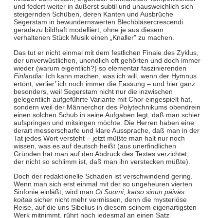
und federt weiter in äußerst subtil und unausweichlich sich
steigernden Schüben, deren Kanten und Ausbrüche
Segerstam in bewundernswerten Blechbläsercrescendi
geradezu bildhaft modelliert, ohne je aus diesem
verhaltenen Stück Musik einen „Knaller” zu machen.
Das tut er nicht einmal mit dem festlichen Finale des Zyklus,
der unverwüstlichen, unendlich oft gehörten und doch immer
wieder (warum eigentlich?) so elementar faszinierenden
Finlandia
: Ich kann machen, was ich will, wenn der Hymnus
ertönt, verlier’ ich noch immer die Fassung – und hier ganz
besonders, weil Segerstam nicht nur die inzwischen
gelegentlich aufgeführte Variante mit Chor eingespielt hat,
sondern weil der Männerchor des Polytechnikums obendrein
einen solchen Schub in seine Aufgaben legt, daß man schier
aufspringen und mitsingen möchte. Die Herren haben eine
derart messerscharfe und klare Aussprache, daß man in der
Tat jedes Wort versteht – jetzt müßte man halt nur noch
wissen, was es auf deutsch heißt (aus unerfindlichen
Gründen hat man auf den Abdruck des Textes verzichtet,
der nicht so schlimm ist, daß man ihn verstecken müßte).
Doch der redaktionelle Schaden ist verschwindend gering.
Wenn man sich erst einmal mit der so ungeheuren vierten
Sinfonie einläßt, wird man
Oi Suomi, katso sinun päiväs
koitaa
sicher nicht mehr vermissen, denn die mysteriöse
Reise, auf die uns Sibelius in diesem seinem eigenartigsten
Werk mitnimmt, rührt noch jedesmal an einen Satz