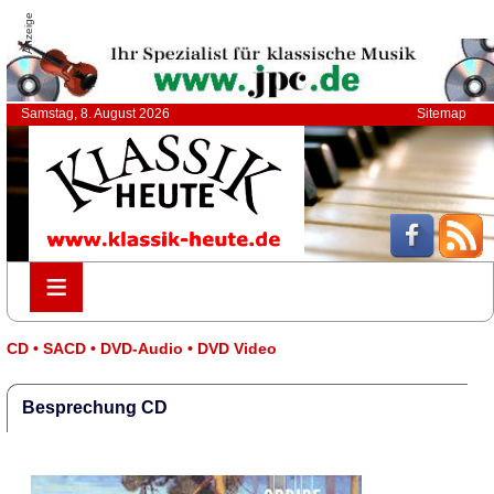
Anzeige
Samstag, 8. August 2026
Sitemap
≡
≡
CD • SACD • DVD-Audio • DVD Video
Besprechung CD