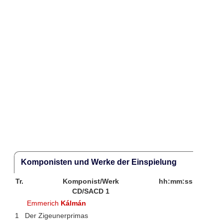
Komponisten und Werke der Einspielung
Tr.
Komponist/Werk
hh:mm:ss
CD/SACD 1
Emmerich
Kálmán
1
Der Zigeunerprimas