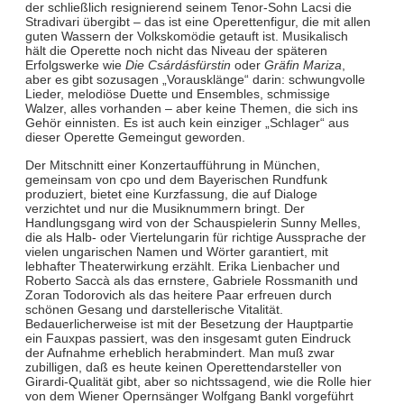
der schließlich resignierend seinem Tenor-Sohn Lacsi die
Stradivari übergibt – das ist eine Operettenfigur, die mit allen
guten Wassern der Volkskomödie getauft ist. Musikalisch
hält die Operette noch nicht das Niveau der späteren
Erfolgswerke wie
Die Csárdásfürstin
oder
Gräfin Mariza
,
aber es gibt sozusagen „Vorausklänge“ darin: schwungvolle
Lieder, melodiöse Duette und Ensembles, schmissige
Walzer, alles vorhanden – aber keine Themen, die sich ins
Gehör einnisten. Es ist auch kein einziger „Schlager“ aus
dieser Operette Gemeingut geworden.
Der Mitschnitt einer Konzertaufführung in München,
gemeinsam von cpo und dem Bayerischen Rundfunk
produziert, bietet eine Kurzfassung, die auf Dialoge
verzichtet und nur die Musiknummern bringt. Der
Handlungsgang wird von der Schauspielerin Sunny Melles,
die als Halb- oder Viertelungarin für richtige Aussprache der
vielen ungarischen Namen und Wörter garantiert, mit
lebhafter Theaterwirkung erzählt. Erika Lienbacher und
Roberto Saccà als das ernstere, Gabriele Rossmanith und
Zoran Todorovich als das heitere Paar erfreuen durch
schönen Gesang und darstellerische Vitalität.
Bedauerlicherweise ist mit der Besetzung der Hauptpartie
ein Fauxpas passiert, was den insgesamt guten Eindruck
der Aufnahme erheblich herabmindert. Man muß zwar
zubilligen, daß es heute keinen Operettendarsteller von
Girardi-Qualität gibt, aber so nichtssagend, wie die Rolle hier
von dem Wiener Opernsänger Wolfgang Bankl vorgeführt