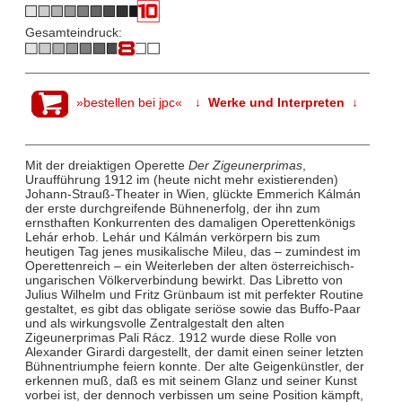
Gesamteindruck:
»bestellen bei jpc«
↓ Werke und Interpreten ↓
Mit der dreiaktigen Operette
Der Zigeunerprimas
,
Uraufführung 1912 im (heute nicht mehr existierenden)
Johann-Strauß-Theater in Wien, glückte Emmerich Kálmán
der erste durchgreifende Bühnenerfolg, der ihn zum
ernsthaften Konkurrenten des damaligen Operettenkönigs
Lehár erhob. Lehár und Kálmán verkörpern bis zum
heutigen Tag jenes musikalische Mileu, das – zumindest im
Operettenreich – ein Weiterleben der alten österreichisch-
ungarischen Völkerverbindung bewirkt. Das Libretto von
Julius Wilhelm und Fritz Grünbaum ist mit perfekter Routine
gestaltet, es gibt das obligate seriöse sowie das Buffo-Paar
und als wirkungsvolle Zentralgestalt den alten
Zigeunerprimas Pali Rácz. 1912 wurde diese Rolle von
Alexander Girardi dargestellt, der damit einen seiner letzten
Bühnentriumphe feiern konnte. Der alte Geigenkünstler, der
erkennen muß, daß es mit seinem Glanz und seiner Kunst
vorbei ist, der dennoch verbissen um seine Position kämpft,