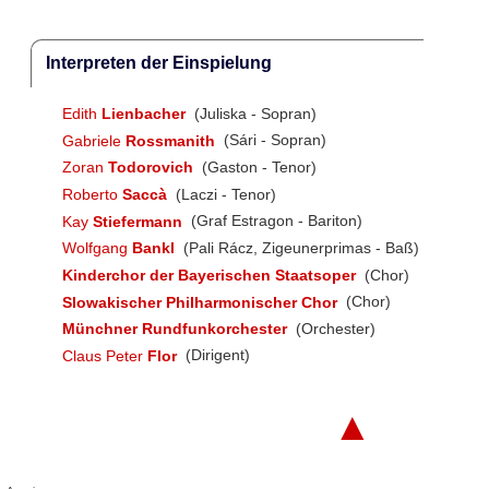
Interpreten der Einspielung
Edith
Lienbacher
(Juliska - Sopran)
Gabriele
Rossmanith
(Sári - Sopran)
Zoran
Todorovich
(Gaston - Tenor)
Roberto
Saccà
(Laczi - Tenor)
Kay
Stiefermann
(Graf Estragon - Bariton)
Wolfgang
Bankl
(Pali Rácz, Zigeunerprimas - Baß)
Kinderchor der Bayerischen Staatsoper
(Chor)
Slowakischer Philharmonischer Chor
(Chor)
Münchner Rundfunkorchester
(Orchester)
Claus Peter
Flor
(Dirigent)
▲