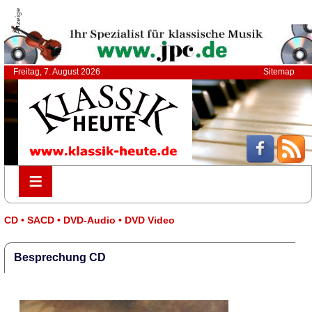
Anzeige
Freitag, 7. August 2026
Sitemap
≡
≡
CD • SACD • DVD-Audio • DVD Video
Besprechung CD