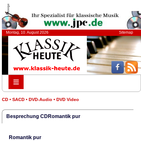
Anzeige
Montag, 10. August 2026
Sitemap
≡
≡
CD • SACD • DVD-Audio • DVD Video
Besprechung CDRomantik pur
Romantik pur