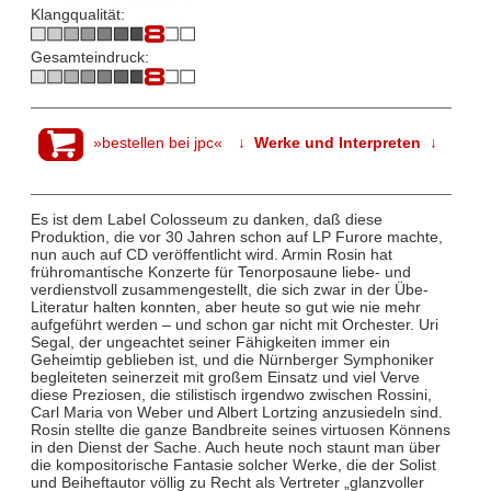
Klangqualität:
Gesamteindruck:
»bestellen bei jpc«
↓ Werke und Interpreten ↓
Es ist dem Label Colosseum zu danken, daß diese
Produktion, die vor 30 Jahren schon auf LP Furore machte,
nun auch auf CD veröffentlicht wird. Armin Rosin hat
frühromantische Konzerte für Tenorposaune liebe- und
verdienstvoll zusammengestellt, die sich zwar in der Übe-
Literatur halten konnten, aber heute so gut wie nie mehr
aufgeführt werden – und schon gar nicht mit Orchester. Uri
Segal, der ungeachtet seiner Fähigkeiten immer ein
Geheimtip geblieben ist, und die Nürnberger Symphoniker
begleiteten seinerzeit mit großem Einsatz und viel Verve
diese Preziosen, die stilistisch irgendwo zwischen Rossini,
Carl Maria von Weber und Albert Lortzing anzusiedeln sind.
Rosin stellte die ganze Bandbreite seines virtuosen Könnens
in den Dienst der Sache. Auch heute noch staunt man über
die kompositorische Fantasie solcher Werke, die der Solist
und Beiheftautor völlig zu Recht als Vertreter „glanzvoller