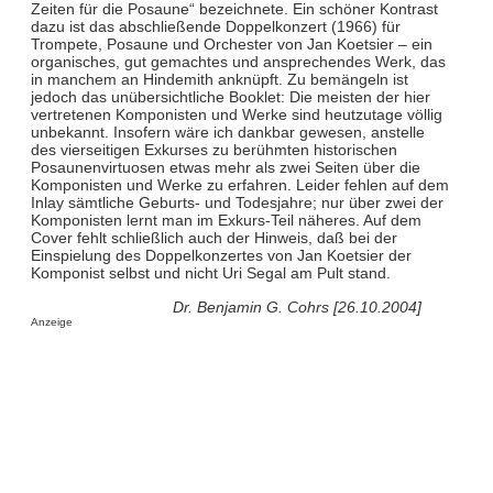
Zeiten für die Posaune“ bezeichnete. Ein schöner Kontrast
dazu ist das abschließende Doppelkonzert (1966) für
Trompete, Posaune und Orchester von Jan Koetsier – ein
organisches, gut gemachtes und ansprechendes Werk, das
in manchem an Hindemith anknüpft. Zu bemängeln ist
jedoch das unübersichtliche Booklet: Die meisten der hier
vertretenen Komponisten und Werke sind heutzutage völlig
unbekannt. Insofern wäre ich dankbar gewesen, anstelle
des vierseitigen Exkurses zu berühmten historischen
Posaunenvirtuosen etwas mehr als zwei Seiten über die
Komponisten und Werke zu erfahren. Leider fehlen auf dem
Inlay sämtliche Geburts- und Todesjahre; nur über zwei der
Komponisten lernt man im Exkurs-Teil näheres. Auf dem
Cover fehlt schließlich auch der Hinweis, daß bei der
Einspielung des Doppelkonzertes von Jan Koetsier der
Komponist selbst und nicht Uri Segal am Pult stand.
Dr. Benjamin G. Cohrs [26.10.2004]
Anzeige