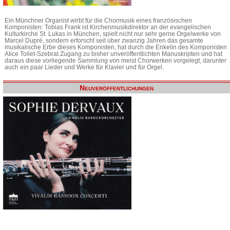
Ein Münchner Organist wirbt für die Chormusik eines französischen
Komponisten: Tobias Frank ist Kirchenmusikdirektor an der evangelischen
Kulturkirche St. Lukas in München, spielt nicht nur sehr gerne Orgelwerke von
Marcel Dupré, sondern erforscht seit über zwanzig Jahren das gesamte
musikalische Erbe dieses Komponisten, hat durch die Enkelin des Komponisten
Alice Tollet-Szebrat Zugang zu bisher unveröffentlichten Manuskripten und hat
daraus diese vorliegende Sammlung von meist Chorwerken vorgelegt, darunter
auch ein paar Lieder und Werke für Klavier und für Orgel.
Neuveröffentlichungen