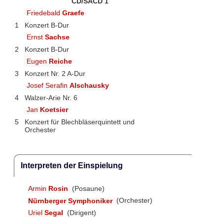
CD/SACD 1
Friedebald
Graefe
1
Konzert B-Dur
Ernst
Sachse
2
Konzert B-Dur
Eugen
Reiche
3
Konzert Nr. 2 A-Dur
Josef Serafin
Alschausky
4
Walzer-Arie Nr. 6
Jan
Koetsier
5
Konzert für Blechbläserquintett und
Orchester
Interpreten der Einspielung
Armin
Rosin
(Posaune)
Nürnberger Symphoniker
(Orchester)
Uriel
Segal
(Dirigent)