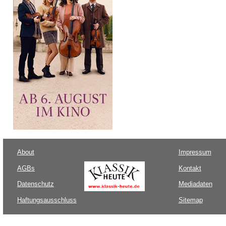
About
Impressum
AGBs
Kontakt
Datenschutz
Mediadaten
Haftungsausschluss
Sitemap