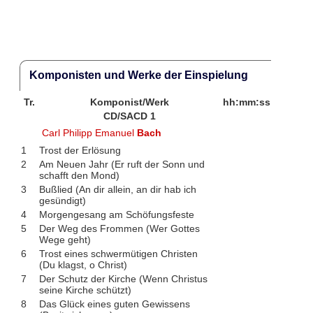
Komponisten und Werke der Einspielung
Tr.
Komponist/Werk
hh:mm:ss
CD/SACD 1
Carl Philipp Emanuel
Bach
1
Trost der Erlösung
2
Am Neuen Jahr (Er ruft der Sonn und
schafft den Mond)
3
Bußlied (An dir allein, an dir hab ich
gesündigt)
4
Morgengesang am Schöfungsfeste
5
Der Weg des Frommen (Wer Gottes
Wege geht)
6
Trost eines schwermütigen Christen
(Du klagst, o Christ)
7
Der Schutz der Kirche (Wenn Christus
seine Kirche schützt)
8
Das Glück eines guten Gewissens