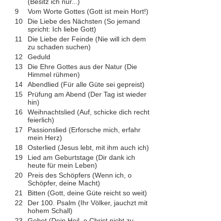
(Besitz ich nur...)
9
Vom Worte Gottes (Gott ist mein Hort!)
10
Die Liebe des Nächsten (So jemand
spricht: Ich liebe Gott)
11
Die Liebe der Feinde (Nie will ich dem
zu schaden suchen)
12
Geduld
13
Die Ehre Gottes aus der Natur (Die
Himmel rühmen)
14
Abendlied (Für alle Güte sei gepreist)
15
Prüfung am Abend (Der Tag ist wieder
hin)
16
Weihnachtslied (Auf, schicke dich recht
feierlich)
17
Passionslied (Erforsche mich, erfahr
mein Herz)
18
Osterlied (Jesus lebt, mit ihm auch ich)
19
Lied am Geburtstage (Dir dank ich
heute für mein Leben)
20
Preis des Schöpfers (Wenn ich, o
Schöpfer, deine Macht)
21
Bitten (Gott, deine Güte reicht so weit)
22
Der 100. Psalm (Ihr Völker, jauchzt mit
hohem Schall)
23
Gebet (Dein Heil, o Christ,nicht zu