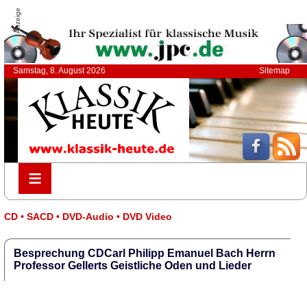
Anzeige
Samstag, 8. August 2026
Sitemap
≡
≡
CD • SACD • DVD-Audio • DVD Video
Besprechung CDCarl Philipp Emanuel Bach Herrn
Professor Gellerts Geistliche Oden und Lieder