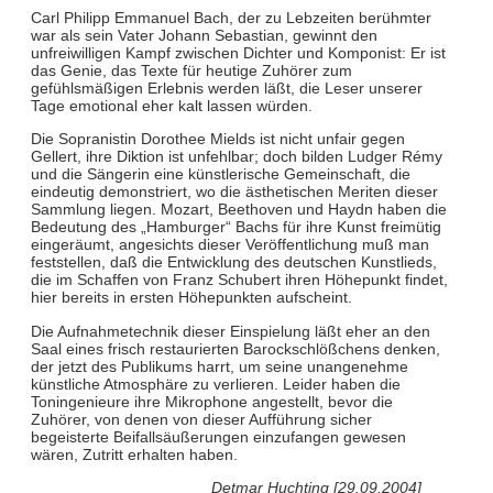
Carl Philipp Emmanuel Bach, der zu Lebzeiten berühmter
war als sein Vater Johann Sebastian, gewinnt den
unfreiwilligen Kampf zwischen Dichter und Komponist: Er ist
das Genie, das Texte für heutige Zuhörer zum
gefühlsmäßigen Erlebnis werden läßt, die Leser unserer
Tage emotional eher kalt lassen würden.
Die Sopranistin Dorothee Mields ist nicht unfair gegen
Gellert, ihre Diktion ist unfehlbar; doch bilden Ludger Rémy
und die Sängerin eine künstlerische Gemeinschaft, die
eindeutig demonstriert, wo die ästhetischen Meriten dieser
Sammlung liegen. Mozart, Beethoven und Haydn haben die
Bedeutung des „Hamburger“ Bachs für ihre Kunst freimütig
eingeräumt, angesichts dieser Veröffentlichung muß man
feststellen, daß die Entwicklung des deutschen Kunstlieds,
die im Schaffen von Franz Schubert ihren Höhepunkt findet,
hier bereits in ersten Höhepunkten aufscheint.
Die Aufnahmetechnik dieser Einspielung läßt eher an den
Saal eines frisch restaurierten Barockschlößchens denken,
der jetzt des Publikums harrt, um seine unangenehme
künstliche Atmosphäre zu verlieren. Leider haben die
Toningenieure ihre Mikrophone angestellt, bevor die
Zuhörer, von denen von dieser Aufführung sicher
begeisterte Beifallsäußerungen einzufangen gewesen
wären, Zutritt erhalten haben.
Detmar Huchting [29.09.2004]