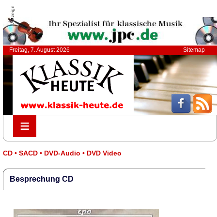
Anzeige
Freitag, 7. August 2026
Sitemap
≡
≡
CD • SACD • DVD-Audio • DVD Video
Besprechung CD