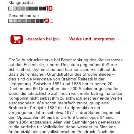
Klangqualität:
Gesamteindruck:
»bestellen bei jpc«
↓ Werke und Interpreten ↓
Große Ausdrucksstärke bei Beschränkung des Klaviersatzes
auf das Essentielle, innerer Reichtum gegenüber äußerer
Schlichtheit, rhythmische und harmonische Vielfalt auf der
Basis der einfachen Grundstruktur des Strophenliedes –
dies sind die Merkmale von Brahms’ Reifestil in der
Liedgattung. Zwischen 1851 und 1888 hat er neben 20
Duetten und 60 Quartetten über 200 Sololieder geschaffen,
wobei die tatsächliche Zahl noch weit mehr betrug, hätte der
Komponist nicht selbst ihm zu schwach erscheinende Werke
ausgesondert. Wie schon mehrfach zuvor, gruppierte
Brahms im Frühjahr 1882 die Liedproduktion der
vergangenen Jahre seit etwa 1877 in drei Sammlungen mit
den Opuszahlen 84 bis 86. Die fünf Lieder opus 94 sind
dann 1884 entstanden. Allen vier Sammlungen gemeinsam
ist die Vorliebe für Volkslieder, dabei weniger im Sinn von
Authentizität als von volkstümlichem Ausdruck. Noch ein