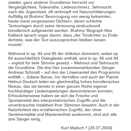
zweiter, ganz anderer Grundtenor herrscht vor:
Vergänglichkeit, Todesnähe, Liebesschmerz, Sehnsucht
nach der Jugendzeit, oft verknüpft mit Naturschilderungen.
Auffällig ist Brahms’ Bevorzugung von wenig bekannten,
heute meist vergessenen Dichtern, deren schlichte
Textvorlagen durch seine Vertonung eindrucksvoll
künstlerisch aufgewertet werden. Brahms’ Biograph Max
Kalbeck sprach sogar davon, dass „der Tondichter zu Ende
dichtete, was der Text auszusprechen bleiben lassen
musste“.
Während in op. 84 und 85 der Volkston dominiert, wobei op.
84 ausschließlich Dialoglieder enthält, sind in op. 86 und 94
– explizit für tiefe Stimme gesetzt – Wehmut und Sehnsucht
die Grundtöne. Die drei hier zusammenwirkenden Sänger
Andreas Schmidt – auf den der Löwenanteil des Programms
entfällt –, Juliane Banse, Iris Vermillion und auch der Pianist
Helmut Deutsch teilen ein gleichmäßig hohes künstlerisches
Niveau, das sie bereits in einer ganzen Reihe eigener
hochkarätiger Liedeinspielungen demonstrieren konnten.
Erfreulicherweise haben sie sich die Frische und
Spontaneität des interpretatorischen Zugriffs und die
unverbrauchte Intaktheit ihrer Stimmen bewahrt. Auch in der
Natürlichkeit des erzählerischen Zugriffs, der ohne
Sentimentalität und Manieriertheit auskommt, sind sich alle
drei Sänger einig
.
Kurt Malisch † [26.07.2004]