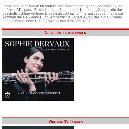
Franz Schuberts Werke für Violine und Klavier haben genau den Umfang, der
auf zwei CDs passt. Es sind die drei Sonaten des Neunzehnjährigen, die der
geschäftstüchtige Verleger Diabelli als „Sonatinen“ herausgegeben hat, dazu
kommen die als „Grand Duo“ veröffentlichte Sonate A-Dur, das h-Moll-Rondo
und die bedeutende C-Dur-Fantasie aus dem Jahr 1827.
Neuveröffentlichungen
Weitere 39 Themen