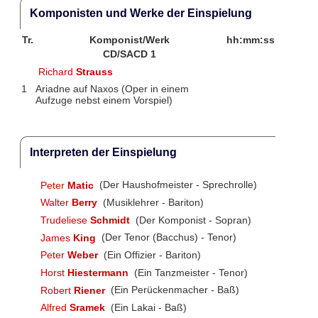
Komponisten und Werke der Einspielung
Tr.
Komponist/Werk
hh:mm:ss
CD/SACD 1
Richard
Strauss
1
Ariadne auf Naxos (Oper in einem
Aufzuge nebst einem Vorspiel)
Interpreten der Einspielung
Peter
Matic
(Der Haushofmeister - Sprechrolle)
Walter
Berry
(Musiklehrer - Bariton)
Trudeliese
Schmidt
(Der Komponist - Sopran)
James
King
(Der Tenor (Bacchus) - Tenor)
Peter
Weber
(Ein Offizier - Bariton)
Horst
Hiestermann
(Ein Tanzmeister - Tenor)
Robert
Riener
(Ein Perückenmacher - Baß)
Alfred
Sramek
(Ein Lakai - Baß)