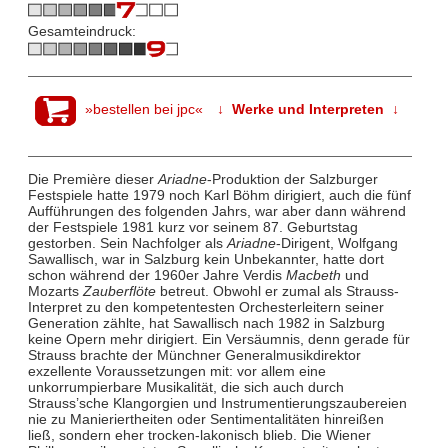
Gesamteindruck:
»bestellen bei jpc«
↓ Werke und Interpreten ↓
Die Première dieser
Ariadne
-Produktion der Salzburger
Festspiele hatte 1979 noch Karl Böhm dirigiert, auch die fünf
Aufführungen des folgenden Jahrs, war aber dann während
der Festspiele 1981 kurz vor seinem 87. Geburtstag
gestorben. Sein Nachfolger als
Ariadne
-Dirigent, Wolfgang
Sawallisch, war in Salzburg kein Unbekannter, hatte dort
schon während der 1960er Jahre Verdis
Macbeth
und
Mozarts
Zauberflöte
betreut. Obwohl er zumal als Strauss-
Interpret zu den kompetentesten Orchesterleitern seiner
Generation zählte, hat Sawallisch nach 1982 in Salzburg
keine Opern mehr dirigiert. Ein Versäumnis, denn gerade für
Strauss brachte der Münchner Generalmusikdirektor
exzellente Voraussetzungen mit: vor allem eine
unkorrumpierbare Musikalität, die sich auch durch
Strauss’sche Klangorgien und Instrumentierungszaubereien
nie zu Manieriertheiten oder Sentimentalitäten hinreißen
ließ, sondern eher trocken-lakonisch blieb. Die Wiener