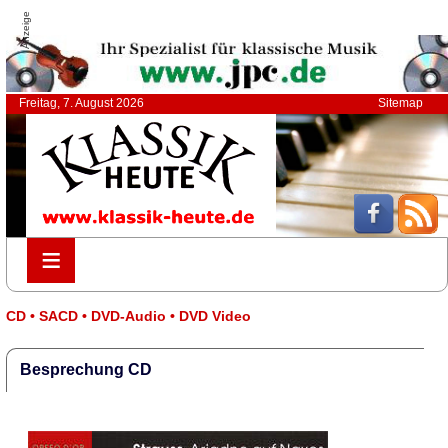
Anzeige
Freitag, 7. August 2026
Sitemap
≡
≡
CD • SACD • DVD-Audio • DVD Video
Besprechung CD