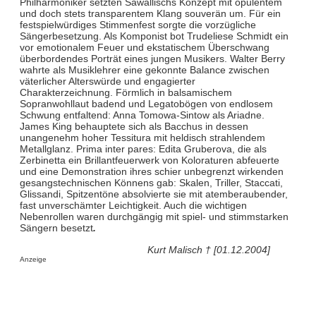
Philharmoniker setzten Sawallischs Konzept mit opulentem
und doch stets transparentem Klang souverän um. Für ein
festspielwürdiges Stimmenfest sorgte die vorzügliche
Sängerbesetzung. Als Komponist bot Trudeliese Schmidt ein
vor emotionalem Feuer und ekstatischem Überschwang
überbordendes Porträt eines jungen Musikers. Walter Berry
wahrte als Musiklehrer eine gekonnte Balance zwischen
väterlicher Alterswürde und engagierter
Charakterzeichnung. Förmlich in balsamischem
Sopranwohllaut badend und Legatobögen von endlosem
Schwung entfaltend: Anna Tomowa-Sintow als Ariadne.
James King behauptete sich als Bacchus in dessen
unangenehm hoher Tessitura mit heldisch strahlendem
Metallglanz. Prima inter pares: Edita Gruberova, die als
Zerbinetta ein Brillantfeuerwerk von Koloraturen abfeuerte
und eine Demonstration ihres schier unbegrenzt wirkenden
gesangstechnischen Könnens gab: Skalen, Triller, Staccati,
Glissandi, Spitzentöne absolvierte sie mit atemberaubender,
fast unverschämter Leichtigkeit. Auch die wichtigen
Nebenrollen waren durchgängig mit spiel- und stimmstarken
Sängern besetzt
.
Kurt Malisch † [01.12.2004]
Anzeige