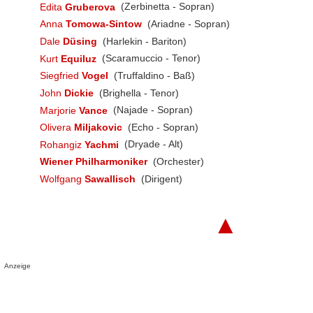
Edita
Gruberova
(Zerbinetta - Sopran)
Anna
Tomowa-Sintow
(Ariadne - Sopran)
Dale
Düsing
(Harlekin - Bariton)
Kurt
Equiluz
(Scaramuccio - Tenor)
Siegfried
Vogel
(Truffaldino - Baß)
John
Dickie
(Brighella - Tenor)
Marjorie
Vance
(Najade - Sopran)
Olivera
Miljakovic
(Echo - Sopran)
Rohangiz
Yachmi
(Dryade - Alt)
Wiener Philharmoniker
(Orchester)
Wolfgang
Sawallisch
(Dirigent)
▲
Anzeige