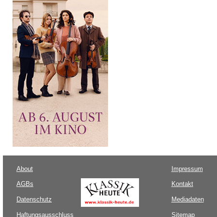
About
Impressum
AGBs
Kontakt
Datenschutz
Mediadaten
Haftungsausschluss
Sitemap