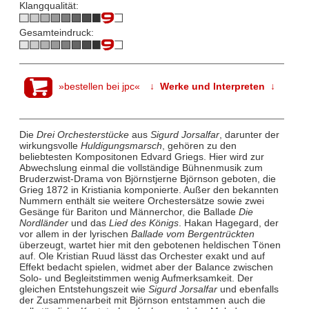
Klangqualität:
Gesamteindruck:
»bestellen bei jpc«
↓ Werke und Interpreten ↓
Die
Drei Orchesterstücke
aus
Sigurd Jorsalfar
, darunter der
wirkungsvolle
Huldigungsmarsch
, gehören zu den
beliebtesten Kompositonen Edvard Griegs. Hier wird zur
Abwechslung einmal die vollständige Bühnenmusik zum
Bruderzwist-Drama von Björnstjerne Björnson geboten, die
Grieg 1872 in Kristiania komponierte. Außer den bekannten
Nummern enthält sie weitere Orchestersätze sowie zwei
Gesänge für Bariton und Männerchor, die Ballade
Die
Nordländer
und das
Lied des Königs
. Hakan Hagegard, der
vor allem in der lyrischen
Ballade vom Bergentrückten
überzeugt, wartet hier mit den gebotenen heldischen Tönen
auf. Ole Kristian Ruud lässt das Orchester exakt und auf
Effekt bedacht spielen, widmet aber der Balance zwischen
Solo- und Begleitstimmen wenig Aufmerksamkeit. Der
gleichen Entstehungszeit wie
Sigurd Jorsalfar
und ebenfalls
der Zusammenarbeit mit Björnson entstammen auch die