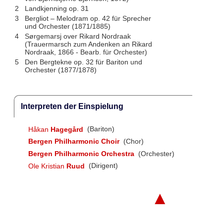
2
Landkjenning op. 31
3
Bergliot – Melodram op. 42 für Sprecher
und Orchester (1871/1885)
4
Sørgemarsj over Rikard Nordraak
(Trauermarsch zum Andenken an Rikard
Nordraak, 1866 - Bearb. für Orchester)
5
Den Bergtekne op. 32 für Bariton und
Orchester (1877/1878)
Interpreten der Einspielung
Håkan
Hagegård
(Bariton)
Bergen Philharmonic Choir
(Chor)
Bergen Philharmonic Orchestra
(Orchester)
Ole Kristian
Ruud
(Dirigent)
▲