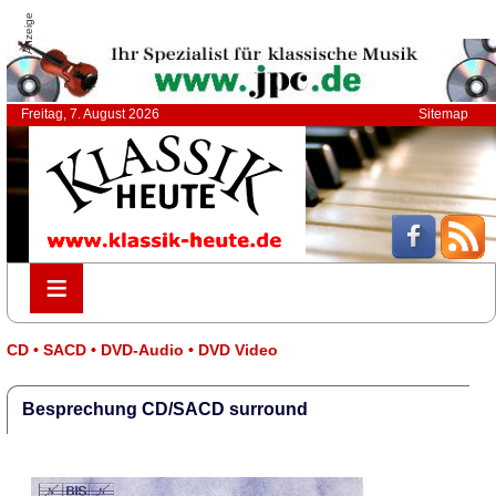
Anzeige
Freitag, 7. August 2026
Sitemap
≡
≡
CD • SACD • DVD-Audio • DVD Video
Besprechung CD/SACD surround