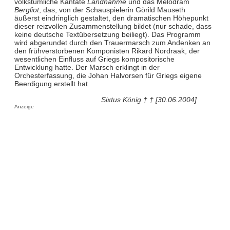
volkstümliche Kantate
Landnahme
und das Melodram
Bergliot
, das, von der Schauspielerin Görild Mauseth
äußerst eindringlich gestaltet, den dramatischen Höhepunkt
dieser reizvollen Zusammenstellung bildet (nur schade, dass
keine deutsche Textübersetzung beiliegt). Das Programm
wird abgerundet durch den Trauermarsch zum Andenken an
den frühverstorbenen Komponisten Rikard Nordraak, der
wesentlichen Einfluss auf Griegs kompositorische
Entwicklung hatte. Der Marsch erklingt in der
Orchesterfassung, die Johan Halvorsen für Griegs eigene
Beerdigung erstellt hat.
Sixtus König † † [30.06.2004]
Anzeige