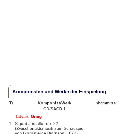
Komponisten und Werke der Einspielung
Tr.
Komponist/Werk
hh:mm:ss
CD/SACD 1
Edvard
Grieg
1
Sigurd Jorsalfar op. 22
(Zwischenaktsmusik zum Schauspiel
von Bjørnstjerne Bjørnson, 1872)