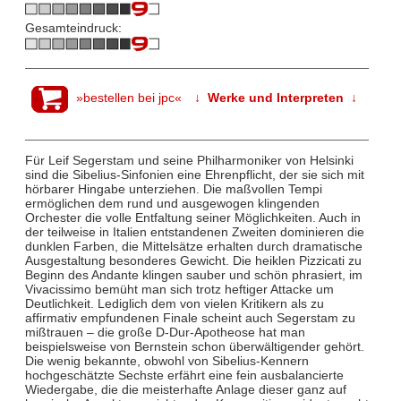
Gesamteindruck:
»bestellen bei jpc«
↓ Werke und Interpreten ↓
Für Leif Segerstam und seine Philharmoniker von Helsinki
sind die Sibelius-Sinfonien eine Ehrenpflicht, der sie sich mit
hörbarer Hingabe unterziehen. Die maßvollen Tempi
ermöglichen dem rund und ausgewogen klingenden
Orchester die volle Entfaltung seiner Möglichkeiten. Auch in
der teilweise in Italien entstandenen Zweiten dominieren die
dunklen Farben, die Mittelsätze erhalten durch dramatische
Ausgestaltung besonderes Gewicht. Die heiklen Pizzicati zu
Beginn des Andante klingen sauber und schön phrasiert, im
Vivacissimo bemüht man sich trotz heftiger Attacke um
Deutlichkeit. Lediglich dem von vielen Kritikern als zu
affirmativ empfundenen Finale scheint auch Segerstam zu
mißtrauen – die große D-Dur-Apotheose hat man
beispielsweise von Bernstein schon überwältigender gehört.
Die wenig bekannte, obwohl von Sibelius-Kennern
hochgeschätzte Sechste erfährt eine fein ausbalancierte
Wiedergabe, die die meisterhafte Anlage dieser ganz auf