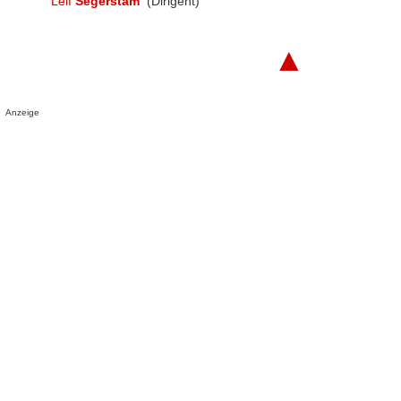
Leif
Segerstam
(Dirigent)
▲
Anzeige