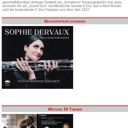
geschäftstüchtige Verleger Diabelli als „Sonatinen“ herausgegeben hat, dazu
kommen die als „Grand Duo“ veröffentlichte Sonate A-Dur, das h-Moll-Rondo
und die bedeutende C-Dur-Fantasie aus dem Jahr 1827.
Neuveröffentlichungen
Weitere 39 Themen