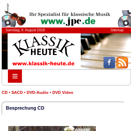
Anzeige
Samstag, 8. August 2026
Sitemap
≡
≡
CD • SACD • DVD-Audio • DVD Video
Besprechung CD