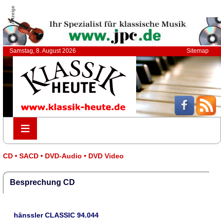
Anzeige
Samstag, 8. August 2026
Sitemap
≡
≡
CD • SACD • DVD-Audio • DVD Video
Besprechung CD
hänssler CLASSIC 94.044