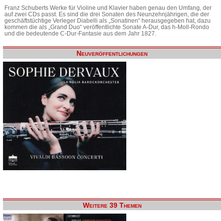
Franz Schuberts Werke für Violine und Klavier haben genau den Umfang, der
auf zwei CDs passt. Es sind die drei Sonaten des Neunzehnjährigen, die der
geschäftstüchtige Verleger Diabelli als „Sonatinen“ herausgegeben hat, dazu
kommen die als „Grand Duo“ veröffentlichte Sonate A-Dur, das h-Moll-Rondo
und die bedeutende C-Dur-Fantasie aus dem Jahr 1827.
Neuveröffentlichungen
Weitere 39 Themen