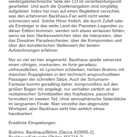
wiedergabetechnische Seite der CD ist verantwortungsvoll
gearbeitet. Und auch die Quellenangaben sind sorgfältig
aufgelistet. Indes hat man auf einen Begleittext verzichtet,
was den erfahrenen Backhaus-Fan wohl nicht weiter
schmerzen wird. Solche Hörer freilich, die durch Zufall oder
als Einsteiger in das weite Land der Pianisten-Legenden zu
dieser Edition kommen, werden sich etwas verlassen fühlen,
wenn sie kein Sterbenswörtchen über die Interpreten, über
das Dresdner Paradeorchester, über die Komponisten und
über den künstlerischen Stellenwert der beiden
Aufzeichnungen erfahren.
Nur so viel sei hier angemerkt: Backhaus spielte seinerzeit
einen rührigen, markanten, im forte geradezu
unfreundlichen, im Lyrischen schlanken, herben Brahms mit
manchen Ruppigkeiten in den technisch anspruchvollsten
Passagen der schnellen Sätze. Auch die Schumann-
Fantasie kommt geradlinig daher, kompromißlos auf den
großen Bogen hin angelegt, nur verhalten zärtlich an den
rezitativischen Schnittstellen des Kopfsatzes, pauschal
formuiliert im zweiten Teil, ohne atmosphärische Seitenblicke
im langsamen Finale. Man verzeihe das abgenutzte
Wortspiel, aber Backhaus wirkt hier wirklich etwas
hausbacken.
Erwähnte Einspielungen:
Brahms: Backhaus/Böhm (Decca 433895-2),
Backhaus/Schuricht (Philips 456718-2)