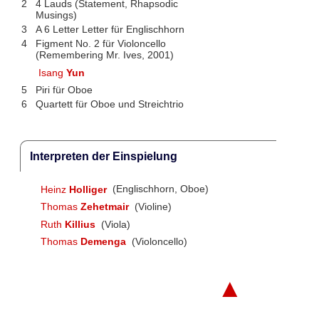
2
4 Lauds (Statement, Rhapsodic
Musings)
3
A 6 Letter Letter für Englischhorn
4
Figment No. 2 für Violoncello
(Remembering Mr. Ives, 2001)
Isang
Yun
5
Piri für Oboe
6
Quartett für Oboe und Streichtrio
Interpreten der Einspielung
Heinz
Holliger
(Englischhorn, Oboe)
Thomas
Zehetmair
(Violine)
Ruth
Killius
(Viola)
Thomas
Demenga
(Violoncello)
▲