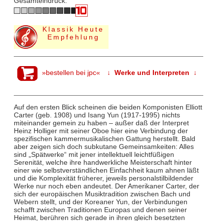
Gesamteindruck:
Klassik Heute
Empfehlung
»bestellen bei jpc«
↓ Werke und Interpreten ↓
Auf den ersten Blick scheinen die beiden Komponisten Elliott
Carter (geb. 1908) und Isang Yun (1917-1995) nichts
miteinander gemein zu haben – außer daß der Interpret
Heinz Holliger mit seiner Oboe hier eine Verbindung der
spezifischen kammermusikalischen Gattung herstellt. Bald
aber zeigen sich doch subkutane Gemeinsamkeiten: Alles
sind „Spätwerke“ mit jener intellektuell leichtfüßigen
Serenität, welche ihre handwerkliche Meisterschaft hinter
einer wie selbstverständlichen Einfachheit kaum ahnen läßt
und die Komplexität früherer, jeweils personalstilbildender
Werke nur noch eben andeutet. Der Amerikaner Carter, der
sich der europäischen Musiktradition zwischen Bach und
Webern stellt, und der Koreaner Yun, der Verbindungen
schafft zwischen Traditionen Europas und denen seiner
Heimat, berühren sich gerade in ihren gleich besetzten