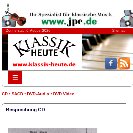
Anzeige
Donnerstag, 6. August 2026
Sitemap
≡
≡
CD • SACD • DVD-Audio • DVD Video
Besprechung CD