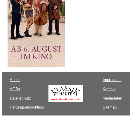
About
Impressum
AGBs
Kontakt
Datenschutz
Mediadaten
Haftungsausschluss
Sitemap