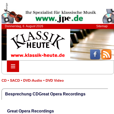
Anzeige
Donnerstag, 6. August 2026
Sitemap
≡
≡
CD • SACD • DVD-Audio • DVD Video
Besprechung CDGreat Opera Recordings
Great Opera Recordings