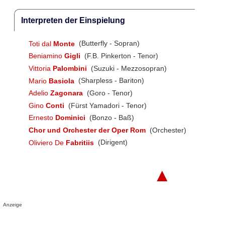
Interpreten der Einspielung
Toti dal
Monte
(Butterfly - Sopran)
Beniamino
Gigli
(F.B. Pinkerton - Tenor)
Vittoria
Palombini
(Suzuki - Mezzosopran)
Mario
Basiola
(Sharpless - Bariton)
Adelio
Zagonara
(Goro - Tenor)
Gino
Conti
(Fürst Yamadori - Tenor)
Ernesto
Dominici
(Bonzo - Baß)
Chor und Orchester der Oper Rom
(Orchester)
Oliviero De
Fabritiis
(Dirigent)
▲
Anzeige