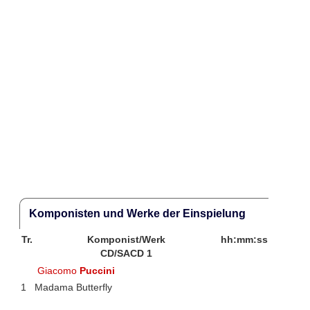
Komponisten und Werke der Einspielung
Tr.
Komponist/Werk
hh:mm:ss
CD/SACD 1
Giacomo
Puccini
1
Madama Butterfly