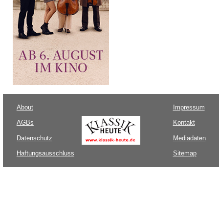
About
Impressum
AGBs
Kontakt
Datenschutz
Mediadaten
Haftungsausschluss
Sitemap