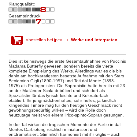
Klangqualität:
Gesamteindruck:
»bestellen bei jpc«
↓ Werke und Interpreten ↓
Dies ist keineswegs die erste Gesamtaufnahme von Puccinis
Madama Butterfly gewesen, sondern bereits die vierte
komplette Einspielung des Werks. Allerdings war es die bis
dahin am hochkarätigsten besetzte Aufnahme mit den Stars
Beniamino Gigli (1890-1957) und Toti dal Monte (1893-
1975) als Protagonisten. Die Sopranistin hatte bereits mit 23
an der Mailänder Scala debütiert und sich dort als
Spezialistin für das lyrisch-leichte und Koloraturfach
etabliert. Ihr jungmädchenhaftes, sehr helles, ja kindlich
klingendes Timbre mag für den heutigen Geschmack recht
gewöhnungsbedürftig wirken – wird die Rolle doch
heutzutage meist von einem lirico-spinto-Sopran gesungen.
In der Tat wirken die tragischen Momente der Partie in dal
Montes Darbietung reichlich miniaturisiert und
entdramatisiert. Stimmlich harmoniert mit ihr Giglis – auch