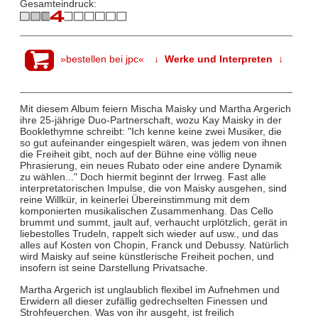
Gesamteindruck:
»bestellen bei jpc«
↓ Werke und Interpreten ↓
Mit diesem Album feiern Mischa Maisky und Martha Argerich
ihre 25-jährige Duo-Partnerschaft, wozu Kay Maisky in der
Booklethymne schreibt: "Ich kenne keine zwei Musiker, die
so gut aufeinander eingespielt wären, was jedem von ihnen
die Freiheit gibt, noch auf der Bühne eine völlig neue
Phrasierung, ein neues Rubato oder eine andere Dynamik
zu wählen..." Doch hiermit beginnt der Irrweg. Fast alle
interpretatorischen Impulse, die von Maisky ausgehen, sind
reine Willkür, in keinerlei Übereinstimmung mit dem
komponierten musikalischen Zusammenhang. Das Cello
brummt und summt, jault auf, verhaucht urplötzlich, gerät in
liebestolles Trudeln, rappelt sich wieder auf usw., und das
alles auf Kosten von Chopin, Franck und Debussy. Natürlich
wird Maisky auf seine künstlerische Freiheit pochen, und
insofern ist seine Darstellung Privatsache.
Martha Argerich ist unglaublich flexibel im Aufnehmen und
Erwidern all dieser zufällig gedrechselten Finessen und
Strohfeuerchen. Was von ihr ausgeht, ist freilich