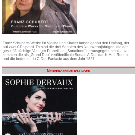
Franz Schuberts Werke für Violine und Klavier haben genau den Umfang, der
auf zwei CDs passt. Es sind die drei Sonaten des Neunzehnjährigen, die der
geschäftstüchtige Verleger Diabelli als „Sonatinen“ herausgegeben hat, dazu
kommen die als „Grand Duo“ veröffentlichte Sonate A-Dur, das h-Moll-Rondo
und die bedeutende C-Dur-Fantasie aus dem Jahr 1827.
Neuveröffentlichungen