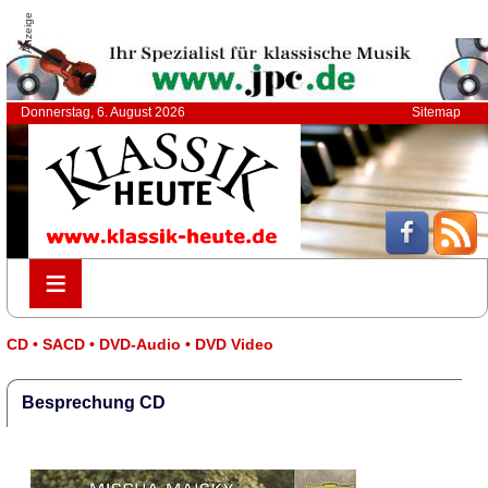
Anzeige
Donnerstag, 6. August 2026
Sitemap
≡
≡
CD • SACD • DVD-Audio • DVD Video
Besprechung CD