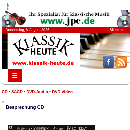
Anzeige
Donnerstag, 6. August 2026
Sitemap
≡
≡
CD • SACD • DVD-Audio • DVD Video
Besprechung CD