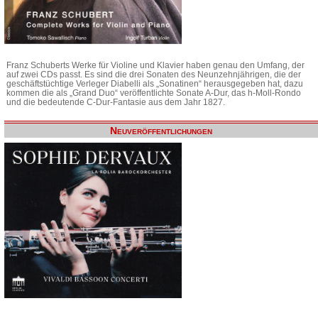
Franz Schuberts Werke für Violine und Klavier haben genau den Umfang, der
auf zwei CDs passt. Es sind die drei Sonaten des Neunzehnjährigen, die der
geschäftstüchtige Verleger Diabelli als „Sonatinen“ herausgegeben hat, dazu
kommen die als „Grand Duo“ veröffentlichte Sonate A-Dur, das h-Moll-Rondo
und die bedeutende C-Dur-Fantasie aus dem Jahr 1827.
Neuveröffentlichungen