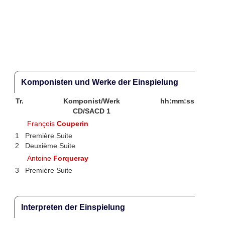
Komponisten und Werke der Einspielung
Tr.
Komponist/Werk
hh:mm:ss
CD/SACD 1
François
Couperin
1
Première Suite
2
Deuxième Suite
Antoine
Forqueray
3
Première Suite
Interpreten der Einspielung