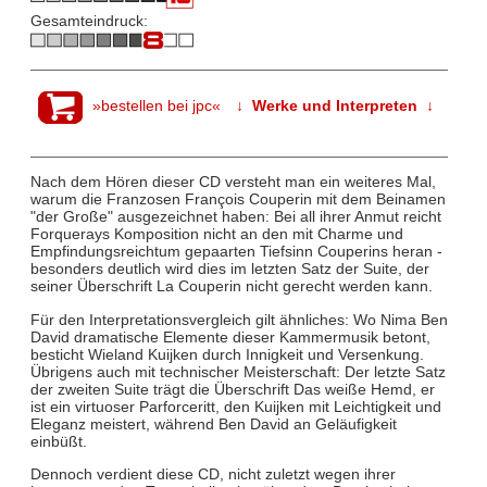
Gesamteindruck:
»bestellen bei jpc«
↓ Werke und Interpreten ↓
Nach dem Hören dieser CD versteht man ein weiteres Mal,
warum die Franzosen François Couperin mit dem Beinamen
"der Große" ausgezeichnet haben: Bei all ihrer Anmut reicht
Forquerays Komposition nicht an den mit Charme und
Empfindungsreichtum gepaarten Tiefsinn Couperins heran -
besonders deutlich wird dies im letzten Satz der Suite, der
seiner Überschrift La Couperin nicht gerecht werden kann.
Für den Interpretationsvergleich gilt ähnliches: Wo Nima Ben
David dramatische Elemente dieser Kammermusik betont,
besticht Wieland Kuijken durch Innigkeit und Versenkung.
Übrigens auch mit technischer Meisterschaft: Der letzte Satz
der zweiten Suite trägt die Überschrift Das weiße Hemd, er
ist ein virtuoser Parforceritt, den Kuijken mit Leichtigkeit und
Eleganz meistert, während Ben David an Geläufigkeit
einbüßt.
Dennoch verdient diese CD, nicht zuletzt wegen ihrer