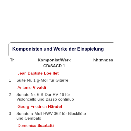
Komponisten und Werke der Einspielung
Tr.
Komponist/Werk
hh:mm:ss
CD/SACD 1
Jean Baptiste
Loeillet
1
Suite Nr. 1 g-Moll für Gitarre
Antonio
Vivaldi
2
Sonate Nr. 6 B-Dur RV 46 für
Violoncello und Basso continuo
Georg Friedrich
Händel
3
Sonate a-Moll HWV 362 für Blockflöte
und Cembalo
Domenico
Scarlatti