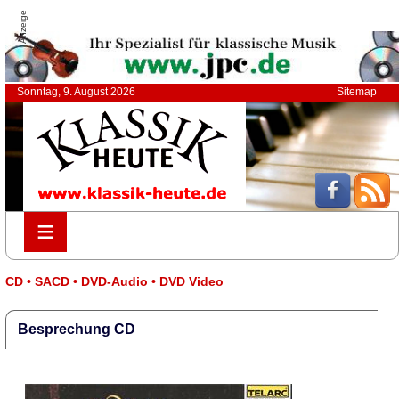
Anzeige
Sonntag, 9. August 2026
Sitemap
≡
≡
CD • SACD • DVD-Audio • DVD Video
Besprechung CD