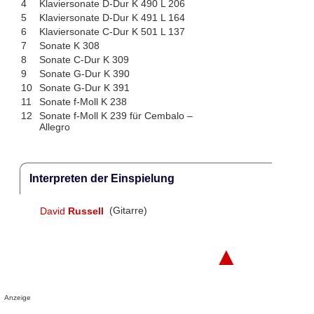
4
Klaviersonate D-Dur K 490 L 206
5
Klaviersonate D-Dur K 491 L 164
6
Klaviersonate C-Dur K 501 L 137
7
Sonate K 308
8
Sonate C-Dur K 309
9
Sonate G-Dur K 390
10
Sonate G-Dur K 391
11
Sonate f-Moll K 238
12
Sonate f-Moll K 239 für Cembalo –
Allegro
Interpreten der Einspielung
David
Russell
(Gitarre)
▲
Anzeige