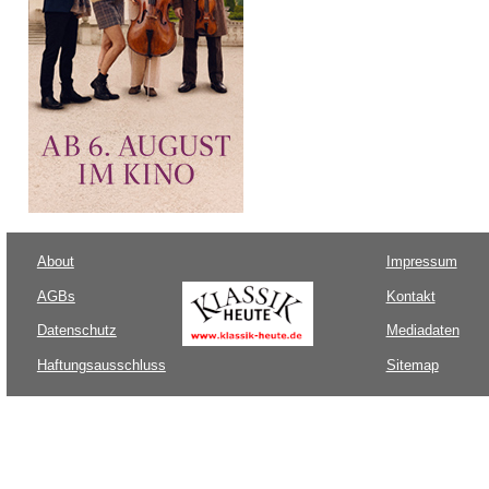
About
Impressum
AGBs
Kontakt
Datenschutz
Mediadaten
Haftungsausschluss
Sitemap