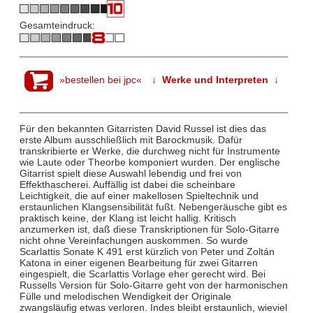
Gesamteindruck:
»bestellen bei jpc«
↓ Werke und Interpreten ↓
Für den bekannten Gitarristen David Russel ist dies das
erste Album ausschließlich mit Barockmusik. Dafür
transkribierte er Werke, die durchweg nicht für Instrumente
wie Laute oder Theorbe komponiert wurden. Der englische
Gitarrist spielt diese Auswahl lebendig und frei von
Effekthascherei. Auffällig ist dabei die scheinbare
Leichtigkeit, die auf einer makellosen Spieltechnik und
erstaunlichen Klangsensibilität fußt. Nebengeräusche gibt es
praktisch keine, der Klang ist leicht hallig. Kritisch
anzumerken ist, daß diese Transkriptionen für Solo-Gitarre
nicht ohne Vereinfachungen auskommen. So wurde
Scarlattis Sonate K 491 erst kürzlich von Peter und Zoltán
Katona in einer eigenen Bearbeitung für zwei Gitarren
eingespielt, die Scarlattis Vorlage eher gerecht wird. Bei
Russells Version für Solo-Gitarre geht von der harmonischen
Fülle und melodischen Wendigkeit der Originale
zwangsläufig etwas verloren. Indes bleibt erstaunlich, wieviel