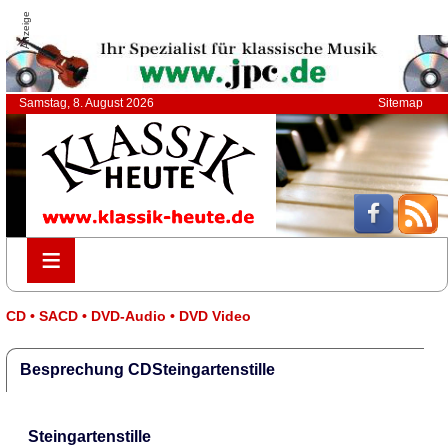
Anzeige
Samstag, 8. August 2026
Sitemap
≡
≡
CD • SACD • DVD-Audio • DVD Video
Besprechung CDSteingartenstille
Steingartenstille