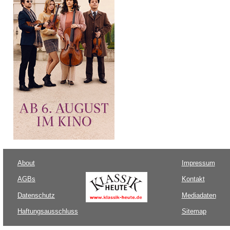
About
Impressum
AGBs
Kontakt
Datenschutz
Mediadaten
Haftungsausschluss
Sitemap