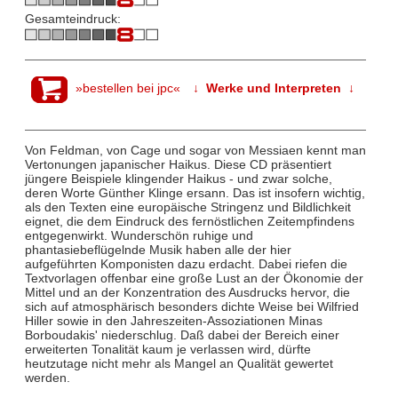
Gesamteindruck:
»bestellen bei jpc«
↓ Werke und Interpreten ↓
Von Feldman, von Cage und sogar von Messiaen kennt man
Vertonungen japanischer Haikus. Diese CD präsentiert
jüngere Beispiele klingender Haikus - und zwar solche,
deren Worte Günther Klinge ersann. Das ist insofern wichtig,
als den Texten eine europäische Stringenz und Bildlichkeit
eignet, die dem Eindruck des fernöstlichen Zeitempfindens
entgegenwirkt. Wunderschön ruhige und
phantasiebeflügelnde Musik haben alle der hier
aufgeführten Komponisten dazu erdacht. Dabei riefen die
Textvorlagen offenbar eine große Lust an der Ökonomie der
Mittel und an der Konzentration des Ausdrucks hervor, die
sich auf atmosphärisch besonders dichte Weise bei Wilfried
Hiller sowie in den Jahreszeiten-Assoziationen Minas
Borboudakis' niederschlug. Daß dabei der Bereich einer
erweiterten Tonalität kaum je verlassen wird, dürfte
heutzutage nicht mehr als Mangel an Qualität gewertet
werden.