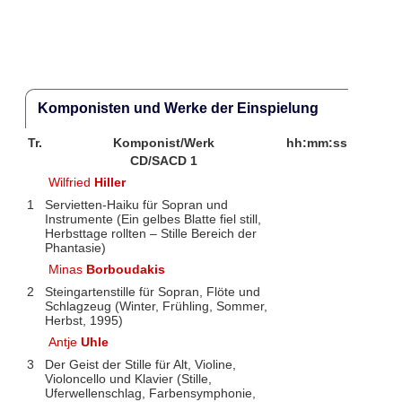
Komponisten und Werke der Einspielung
Tr.
Komponist/Werk
hh:mm:ss
CD/SACD 1
Wilfried
Hiller
1
Servietten-Haiku für Sopran und
Instrumente (Ein gelbes Blatte fiel still,
Herbsttage rollten – Stille Bereich der
Phantasie)
Minas
Borboudakis
2
Steingartenstille für Sopran, Flöte und
Schlagzeug (Winter, Frühling, Sommer,
Herbst, 1995)
Antje
Uhle
3
Der Geist der Stille für Alt, Violine,
Violoncello und Klavier (Stille,
Uferwellenschlag, Farbensymphonie,