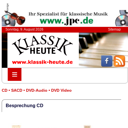
Anzeige
Sonntag, 9. August 2026
Sitemap
≡
≡
CD • SACD • DVD-Audio • DVD Video
Besprechung CD