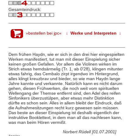
Gesamteindruck:
»bestellen bei jpc«
↓ Werke und Interpreten ↓
Dem frühen Haydn, wie er sich in den drei hier eingespielten
Werken manifestiert, tut man mit dieser Einspielung sicher
keinen großen Gefallen. Vor allem die Violinen wirken im
Strich etwas hemdsärmelig (Tr. 1, ab 0'28), klingen mitunter
etwas fahrig, das Cembalo zirpt irgendwo im Hintergrund,
alles klingt kreuzbrav und bieder, so wie man Haydn lange
Jahre kannte und verkannte. Natürlich kann es nicht darum
gehen, diesen Frühwerken, die noch weit vom spirituellen
Wellengang der Themse entfernt sind, den Adel des reifen
Sinfonikers überzustülpen, aber etwas mehr Distinktion
dürfte es schon sein. Alles in allem bleibt der Eindruck, daß
die Aufnahmesitzungen recht kurz gewesen sein müssen.
Das beste an dieser Einspielung ist deshalb eigentlich der
instruktive Booklettext, in dem man all das nachlesen kann,
was man beim Hören vermißt.
Norbert Rüdell [01.07.2001]
Anzeige