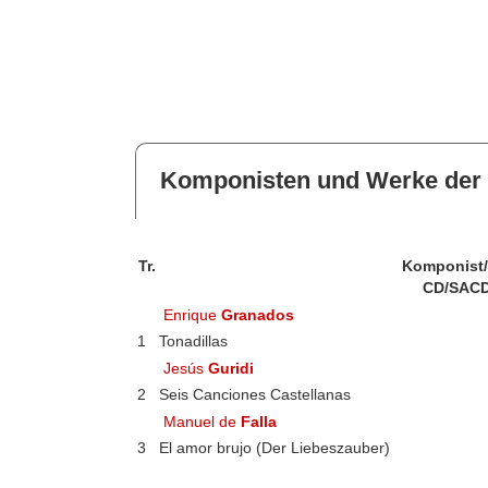
Komponisten und Werke der 
Tr.
Komponist
CD/SACD
Enrique
Granados
1
Tonadillas
Jesús
Guridi
2
Seis Canciones Castellanas
Manuel de
Falla
3
El amor brujo (Der Liebeszauber)