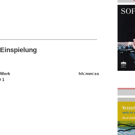
Einspielung
/Werk
hh:mm:ss
 1