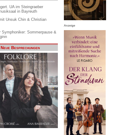
gert. UA im Steingraeber
siksaal in Bayreuth
it Unsuk Chin & Christian
Anzeige
 Symphoniker: Sommerpause &
ginn
Neue Besprechungen