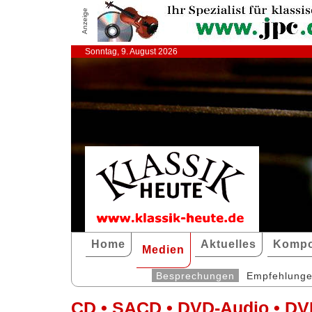
Anzeige
Sonntag, 9. August 2026
Home
Aktuelles
Kompo
Medien
Besprechungen
Empfehlung
CD • SACD • DVD-Audio • DV