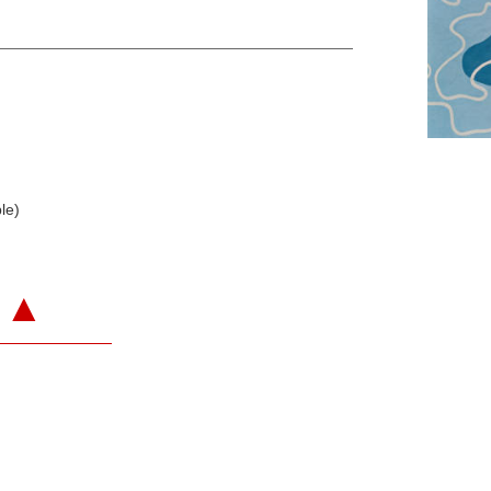
le)
▲