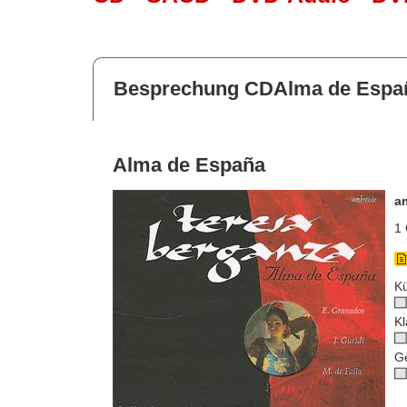
Besprechung CDAlma de Espa
Alma de España
a
1 
Kü
Kl
G