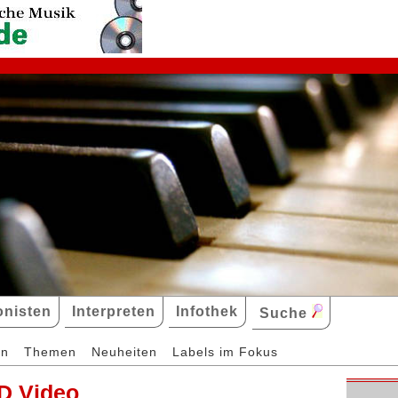
nisten
Interpreten
Infothek
Suche
en
Themen
Neuheiten
Labels im Fokus
D Video