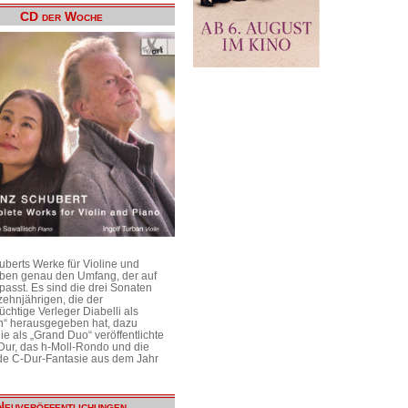
CD der Woche
uberts Werke für Violine und
aben genau den Umfang, der auf
passt. Es sind die drei Sonaten
ehnjährigen, die der
üchtige Verleger Diabelli als
n“ herausgegeben hat, dazu
e als „Grand Duo“ veröffentlichte
Dur, das h-Moll-Rondo und die
e C-Dur-Fantasie aus dem Jahr
Neuveröffentlichungen