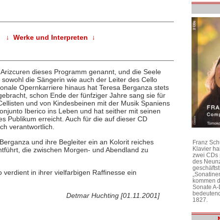
↓ Werke und Interpreten ↓
Arizcuren dieses Programm genannt, und die Seele
h sowohl die Sängerin wie auch der Leiter des Cello
tionale Opernkarriere hinaus hat Teresa Berganza stets
ebracht, schon Ende der fünfziger Jahre sang sie für
s Cellisten und von Kindesbeinen mit der Musik Spaniens
onjunto Iberico ins Leben und hat seither mit seinen
es Publikum erreicht. Auch für die auf dieser CD
h verantwortlich.
erganza und ihre Begleiter ein an Kolorit reiches
Franz Sch
Klavier h
tführt, die zwischen Morgen- und Abendland zu
zwei CDs 
des Neunz
geschäftst
verdient in ihrer vielfarbigen Raffinesse ein
„Sonatine
kommen di
Sonate A-
bedeutend
Detmar Huchting [01.11.2001]
1827.