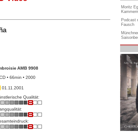
Moritz Eg
Kammermu
Podcast m
Fausch
ña
Münchner
Saisonbe
mbroisie AMB 9908
CD • 66min • 2000
01.11.2001
nstlerische Qualität:
angqualität:
esamteindruck: