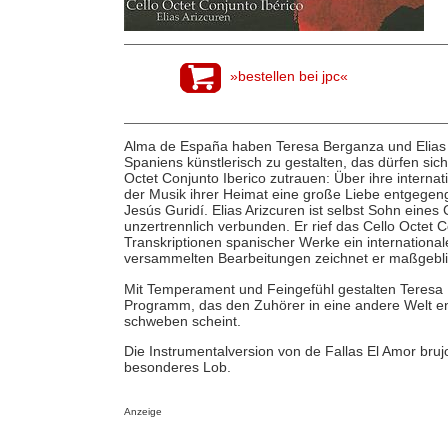
»bestellen bei jpc«
Alma de España haben Teresa Berganza und Elias 
Spaniens künstlerisch zu gestalten, das dürfen sic
Octet Conjunto Iberico zutrauen: Über ihre interna
der Musik ihrer Heimat eine große Liebe entgegeng
Jesús Guridí. Elias Arizcuren ist selbst Sohn eine
unzertrennlich verbunden. Er rief das Cello Octet C
Transkriptionen spanischer Werke ein international
versammelten Bearbeitungen zeichnet er maßgeblic
Mit Temperament und Feingefühl gestalten Teresa B
Programm, das den Zuhörer in eine andere Welt en
schweben scheint.
Die Instrumentalversion von de Fallas El Amor brujo 
besonderes Lob.
Anzeige