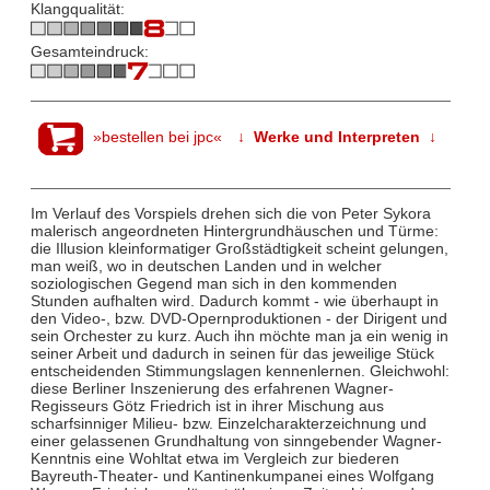
Klangqualität:
Gesamteindruck:
»bestellen bei jpc«
↓ Werke und Interpreten ↓
Im Verlauf des Vorspiels drehen sich die von Peter Sykora
malerisch angeordneten Hintergrundhäuschen und Türme:
die Illusion kleinformatiger Großstädtigkeit scheint gelungen,
man weiß, wo in deutschen Landen und in welcher
soziologischen Gegend man sich in den kommenden
Stunden aufhalten wird. Dadurch kommt - wie überhaupt in
den Video-, bzw. DVD-Opernproduktionen - der Dirigent und
sein Orchester zu kurz. Auch ihn möchte man ja ein wenig in
seiner Arbeit und dadurch in seinen für das jeweilige Stück
entscheidenden Stimmungslagen kennenlernen. Gleichwohl:
diese Berliner Inszenierung des erfahrenen Wagner-
Regisseurs Götz Friedrich ist in ihrer Mischung aus
scharfsinniger Milieu- bzw. Einzelcharakterzeichnung und
einer gelassenen Grundhaltung von sinngebender Wagner-
Kenntnis eine Wohltat etwa im Vergleich zur biederen
Bayreuth-Theater- und Kantinenkumpanei eines Wolfgang