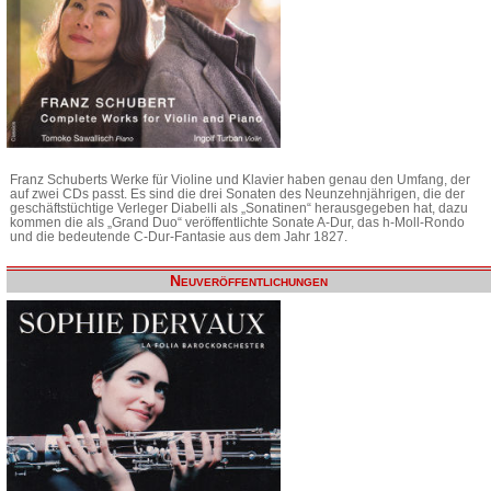
Franz Schuberts Werke für Violine und Klavier haben genau den Umfang, der
auf zwei CDs passt. Es sind die drei Sonaten des Neunzehnjährigen, die der
geschäftstüchtige Verleger Diabelli als „Sonatinen“ herausgegeben hat, dazu
kommen die als „Grand Duo“ veröffentlichte Sonate A-Dur, das h-Moll-Rondo
und die bedeutende C-Dur-Fantasie aus dem Jahr 1827.
Neuveröffentlichungen