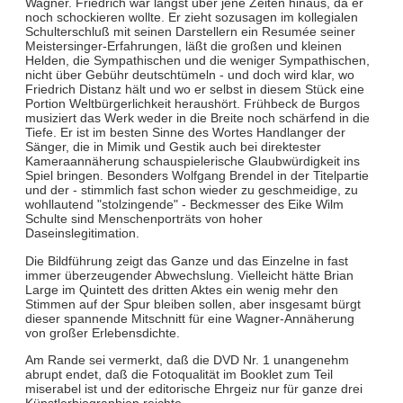
Wagner. Friedrich war längst über jene Zeiten hinaus, da er
noch schockieren wollte. Er zieht sozusagen im kollegialen
Schulterschluß mit seinen Darstellern ein Resumée seiner
Meistersinger-Erfahrungen, läßt die großen und kleinen
Helden, die Sympathischen und die weniger Sympathischen,
nicht über Gebühr deutschtümeln - und doch wird klar, wo
Friedrich Distanz hält und wo er selbst in diesem Stück eine
Portion Weltbürgerlichkeit heraushört. Frühbeck de Burgos
musiziert das Werk weder in die Breite noch schärfend in die
Tiefe. Er ist im besten Sinne des Wortes Handlanger der
Sänger, die in Mimik und Gestik auch bei direktester
Kameraannäherung schauspielerische Glaubwürdigkeit ins
Spiel bringen. Besonders Wolfgang Brendel in der Titelpartie
und der - stimmlich fast schon wieder zu geschmeidige, zu
wohllautend "stolzingende" - Beckmesser des Eike Wilm
Schulte sind Menschenporträts von hoher
Daseinslegitimation.
Die Bildführung zeigt das Ganze und das Einzelne in fast
immer überzeugender Abwechslung. Vielleicht hätte Brian
Large im Quintett des dritten Aktes ein wenig mehr den
Stimmen auf der Spur bleiben sollen, aber insgesamt bürgt
dieser spannende Mitschnitt für eine Wagner-Annäherung
von großer Erlebensdichte.
Am Rande sei vermerkt, daß die DVD Nr. 1 unangenehm
abrupt endet, daß die Fotoqualität im Booklet zum Teil
miserabel ist und der editorische Ehrgeiz nur für ganze drei
Künstlerbiographien reichte.