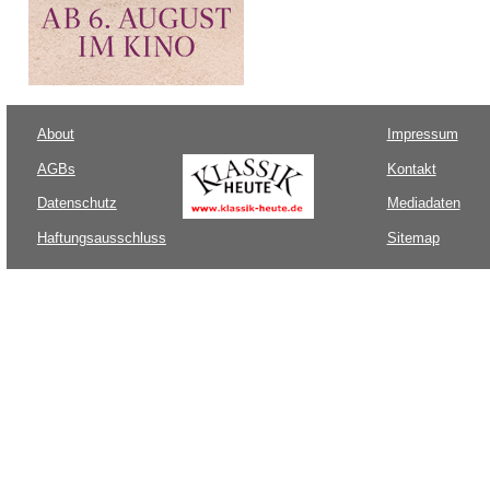
About
Impressum
AGBs
Kontakt
Datenschutz
Mediadaten
Haftungsausschluss
Sitemap