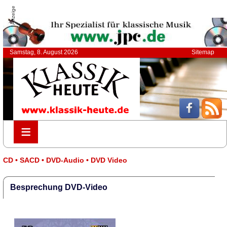
Anzeige
Samstag, 8. August 2026
Sitemap
≡
≡
CD • SACD • DVD-Audio • DVD Video
Besprechung DVD-Video