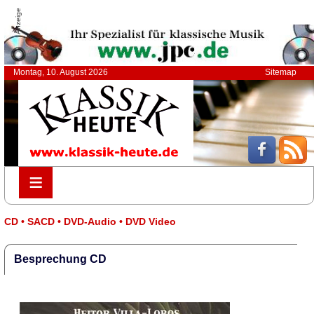
Anzeige
Montag, 10. August 2026
Sitemap
≡
≡
CD • SACD • DVD-Audio • DVD Video
Besprechung CD