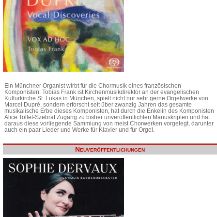
Ein Münchner Organist wirbt für die Chormusik eines französischen
Komponisten: Tobias Frank ist Kirchenmusikdirektor an der evangelischen
Kulturkirche St. Lukas in München, spielt nicht nur sehr gerne Orgelwerke von
Marcel Dupré, sondern erforscht seit über zwanzig Jahren das gesamte
musikalische Erbe dieses Komponisten, hat durch die Enkelin des Komponisten
Alice Tollet-Szebrat Zugang zu bisher unveröffentlichten Manuskripten und hat
daraus diese vorliegende Sammlung von meist Chorwerken vorgelegt, darunter
auch ein paar Lieder und Werke für Klavier und für Orgel.
Neuveröffentlichungen