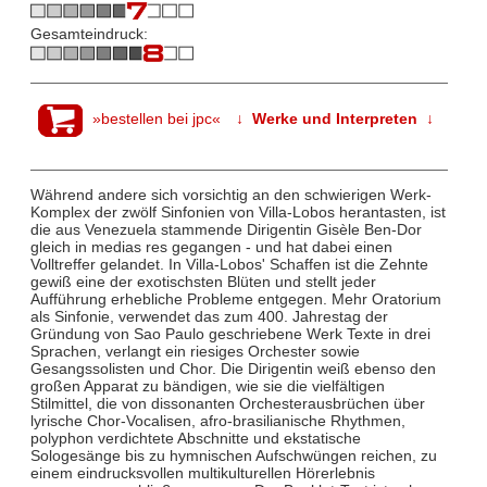
Gesamteindruck:
»bestellen bei jpc«
↓ Werke und Interpreten ↓
Während andere sich vorsichtig an den schwierigen Werk-
Komplex der zwölf Sinfonien von Villa-Lobos herantasten, ist
die aus Venezuela stammende Dirigentin Gisèle Ben-Dor
gleich in medias res gegangen - und hat dabei einen
Volltreffer gelandet. In Villa-Lobos' Schaffen ist die Zehnte
gewiß eine der exotischsten Blüten und stellt jeder
Aufführung erhebliche Probleme entgegen. Mehr Oratorium
als Sinfonie, verwendet das zum 400. Jahrestag der
Gründung von Sao Paulo geschriebene Werk Texte in drei
Sprachen, verlangt ein riesiges Orchester sowie
Gesangssolisten und Chor. Die Dirigentin weiß ebenso den
großen Apparat zu bändigen, wie sie die vielfältigen
Stilmittel, die von dissonanten Orchesterausbrüchen über
lyrische Chor-Vocalisen, afro-brasilianische Rhythmen,
polyphon verdichtete Abschnitte und ekstatische
Sologesänge bis zu hymnischen Aufschwüngen reichen, zu
einem eindrucksvollen multikulturellen Hörerlebnis