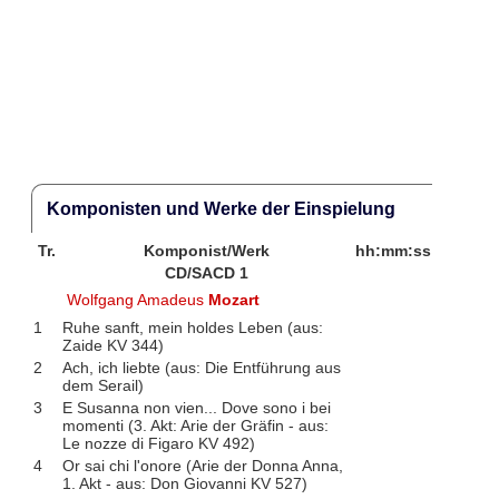
Komponisten und Werke der Einspielung
Tr.
Komponist/Werk
hh:mm:ss
CD/SACD 1
Wolfgang Amadeus
Mozart
1
Ruhe sanft, mein holdes Leben (aus:
Zaide KV 344)
2
Ach, ich liebte (aus: Die Entführung aus
dem Serail)
3
E Susanna non vien... Dove sono i bei
momenti (3. Akt: Arie der Gräfin - aus:
Le nozze di Figaro KV 492)
4
Or sai chi l'onore (Arie der Donna Anna,
1. Akt - aus: Don Giovanni KV 527)