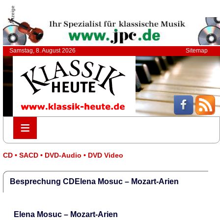
Anzeige
Samstag, 8. August 2026
Sitemap
≡
≡
CD • SACD • DVD-Audio • DVD Video
Besprechung CDElena Mosuc – Mozart-Arien
Elena Mosuc – Mozart-Arien