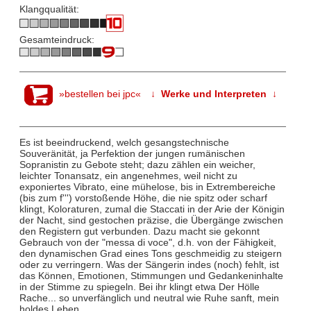
Klangqualität:
Gesamteindruck:
»bestellen bei jpc«
↓ Werke und Interpreten ↓
Es ist beeindruckend, welch gesangstechnische
Souveränität, ja Perfektion der jungen rumänischen
Sopranistin zu Gebote steht; dazu zählen ein weicher,
leichter Tonansatz, ein angenehmes, weil nicht zu
exponiertes Vibrato, eine mühelose, bis in Extrembereiche
(bis zum f''') vorstoßende Höhe, die nie spitz oder scharf
klingt, Koloraturen, zumal die Staccati in der Arie der Königin
der Nacht, sind gestochen präzise, die Übergänge zwischen
den Registern gut verbunden. Dazu macht sie gekonnt
Gebrauch von der "messa di voce", d.h. von der Fähigkeit,
den dynamischen Grad eines Tons geschmeidig zu steigern
oder zu verringern. Was der Sängerin indes (noch) fehlt, ist
das Können, Emotionen, Stimmungen und Gedankeninhalte
in der Stimme zu spiegeln. Bei ihr klingt etwa Der Hölle
Rache... so unverfänglich und neutral wie Ruhe sanft, mein
holdes Leben.