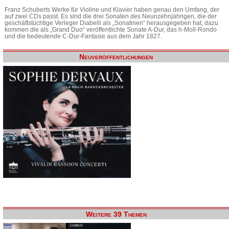
Franz Schuberts Werke für Violine und Klavier haben genau den Umfang, der
auf zwei CDs passt. Es sind die drei Sonaten des Neunzehnjährigen, die der
geschäftstüchtige Verleger Diabelli als „Sonatinen“ herausgegeben hat, dazu
kommen die als „Grand Duo“ veröffentlichte Sonate A-Dur, das h-Moll-Rondo
und die bedeutende C-Dur-Fantasie aus dem Jahr 1827.
Neuveröffentlichungen
Weitere 39 Themen