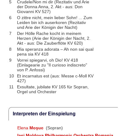
5
Crudele/Non mi dir (Rezitativ und Arie
der Donna Anna, 2. Akt - aus: Don
Giovanni KV 527)
6
O zittre nicht, mein lieber Sohn! ... Zum
Leiden bin ich auserkoren (Rezitativ
und Arie der Königin der Nacht)
7
Der Hölle Rache kocht in meinem
Herzen (Arie der Königin der Nacht, 2.
Akt - aus: Die Zauberflöte KV 620)
8
Mia speranza adorata – Ah non sai qual
pena sia KV 418
9
Vorrei spiegarvi, oh Dio! KV 418
(Einlagearie zu "Il curioso indiscreto"
von P. Anfossi)
10
Et incarnatus est (aus: Messe c-Moll KV
427)
11
Exsultate, jubilate KV 165 für Sopran,
Orgel und Orchester
Interpreten der Einspielung
Elena
Moşuc
(Sopran)
Iasi Moldova Philharmonic Orchestra Romania