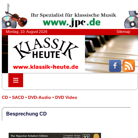
Anzeige
Montag, 10. August 2026
Sitemap
≡
≡
CD • SACD • DVD-Audio • DVD Video
Besprechung CD