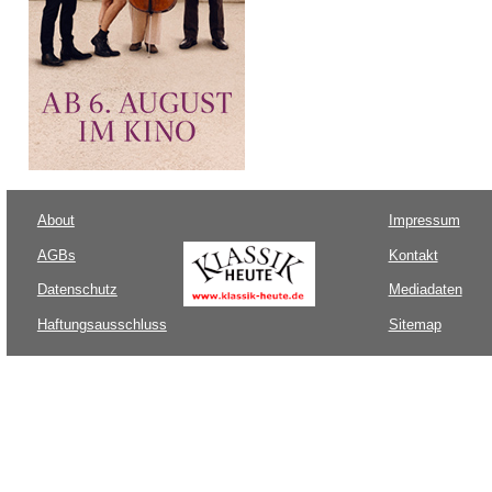
About
Impressum
AGBs
Kontakt
Datenschutz
Mediadaten
Haftungsausschluss
Sitemap