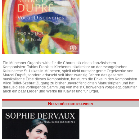
Ein Münchner Organist wirbt für die Chormusik eines französischen
Komponisten: Tobias Frank ist Kirchenmusikdirektor an der evangelischen
Kulturkirche St. Lukas in München, spielt nicht nur sehr gerne Orgelwerke von
Marcel Dupré, sondern erforscht seit über zwanzig Jahren das gesamte
musikalische Erbe dieses Komponisten, hat durch die Enkelin des Komponisten
Alice Tollet-Szebrat Zugang zu bisher unveröffentlichten Manuskripten und hat
daraus diese vorliegende Sammlung von meist Chorwerken vorgelegt, darunter
auch ein paar Lieder und Werke für Klavier und für Orgel.
Neuveröffentlichungen