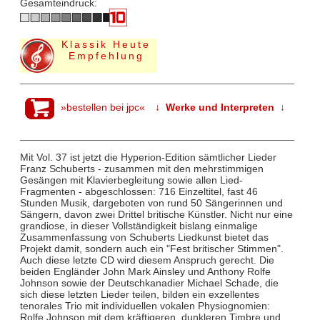
Gesamteindruck:
Klassik Heute
Empfehlung
»bestellen bei jpc«
↓ Werke und Interpreten ↓
Mit Vol. 37 ist jetzt die Hyperion-Edition sämtlicher Lieder
Franz Schuberts - zusammen mit den mehrstimmigen
Gesängen mit Klavierbegleitung sowie allen Lied-
Fragmenten - abgeschlossen: 716 Einzeltitel, fast 46
Stunden Musik, dargeboten von rund 50 Sängerinnen und
Sängern, davon zwei Drittel britische Künstler. Nicht nur eine
grandiose, in dieser Vollständigkeit bislang einmalige
Zusammenfassung von Schuberts Liedkunst bietet das
Projekt damit, sondern auch ein "Fest britischer Stimmen".
Auch diese letzte CD wird diesem Anspruch gerecht. Die
beiden Engländer John Mark Ainsley und Anthony Rolfe
Johnson sowie der Deutschkanadier Michael Schade, die
sich diese letzten Lieder teilen, bilden ein exzellentes
tenorales Trio mit individuellen vokalen Physiognomien:
Rolfe Johnson mit dem kräftigeren, dunkleren Timbre und