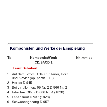
Komponisten und Werke der Einspielung
Tr.
Komponist/Werk
hh:mm:ss
CD/SACD 1
Franz
Schubert
1
Auf dem Strom D 943 für Tenor, Horn
und Klavier (op. posth. 119)
2
Herbst D 945
3
Bei dir allein op. 95 Nr. 2 D 866 Nr. 2
4
Irdisches Glück D 866 Nr. 4 (1828)
5
Lebensmut D 937 (1828)
6
Schwanengesang D 957