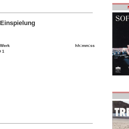
Einspielung
/Werk
hh:mm:ss
 1