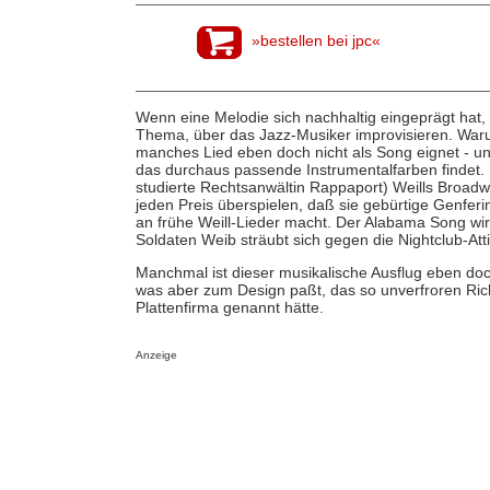
»bestellen bei jpc«
Wenn eine Melodie sich nachhaltig eingeprägt hat,
Thema, über das Jazz-Musiker improvisieren. Warum
manches Lied eben doch nicht als Song eignet - und
das durchaus passende Instrumentalfarben findet. 
studierte Rechtsanwältin Rappaport) Weills Broadwa
jeden Preis überspielen, daß sie gebürtige Genferi
an frühe Weill-Lieder macht. Der Alabama Song wirk
Soldaten Weib sträubt sich gegen die Nightclub-Att
Manchmal ist dieser musikalische Ausflug eben do
was aber zum Design paßt, das so unverfroren Rich
Plattenfirma genannt hätte.
Anzeige