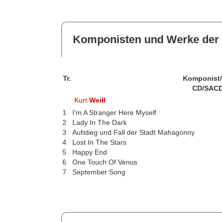
Komponisten und Werke der 
Tr.
Komponist
CD/SACD
Kurt
Weill
1
I'm A Stranger Here Myself
2
Lady In The Dark
3
Aufstieg und Fall der Stadt Mahagonny
4
Lost In The Stars
5
Happy End
6
One Touch Of Venus
7
September Song