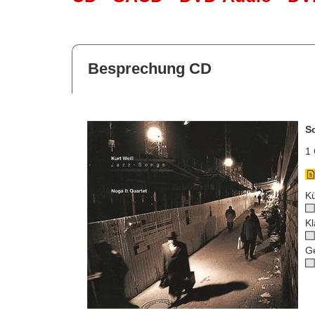
Besprechung CD
S
1 
Kü
Kl
G