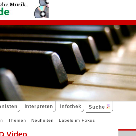
nisten
Interpreten
Infothek
Suche
en
Themen
Neuheiten
Labels im Fokus
D Video