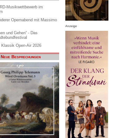
ARD-Musikwettbewerb im
am
nderer Opernabend mit Massimo
Anzeige
en und Gehen“ - Das
dtebundfestival
 Klassik Open-Air 2026
Neue Besprechungen