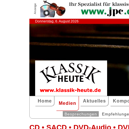
Anzeige
Donnerstag, 6. August 2026
Home
Aktuelles
Kompo
Medien
Besprechungen
Empfehlung
CD • SACD • DVD-Audio • DV