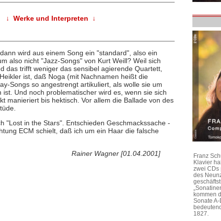
↓ Werke und Interpreten ↓
 dann wird aus einem Song ein "standard", also ein
 also nicht "Jazz-Songs" von Kurt Weill? Weil sich
 das trifft weniger das sensibel agierende Quartett,
Heikler ist, daß Noga (mit Nachnamen heißt die
y-Songs so angestrengt artikuliert, als wolle sie um
n ist. Und noch problematischer wird es, wenn sie sich
t manieriert bis hektisch. Vor allem die Ballade von des
itüde.
ch "Lost in the Stars". Entschieden Geschmackssache -
tung ECM schielt, daß ich um ein Haar die falsche
Rainer Wagner [01.04.2001]
Franz Sch
Klavier h
zwei CDs 
des Neunz
geschäftst
„Sonatine
kommen di
Sonate A-
bedeutend
1827.