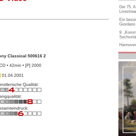
Der 75. 
Livestre
Ein beso
Giordano
9. „Komm
Sechsstä
Hannover
ony Classical 500616 2
CD • 42min • [P] 2000
01.04.2001
nstlerische Qualität:
angqualität:
esamteindruck: