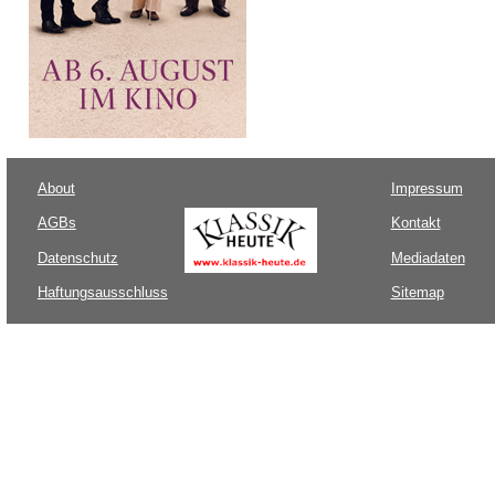
About
Impressum
AGBs
Kontakt
Datenschutz
Mediadaten
Haftungsausschluss
Sitemap