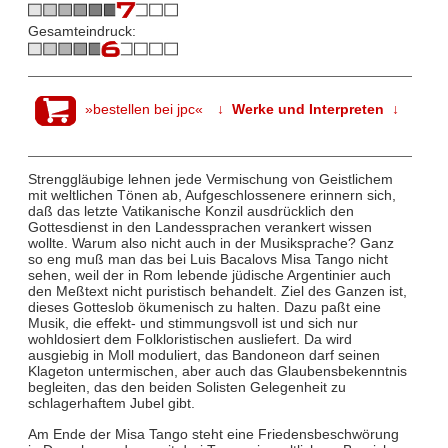
Gesamteindruck:
»bestellen bei jpc«
↓ Werke und Interpreten ↓
Strenggläubige lehnen jede Vermischung von Geistlichem
mit weltlichen Tönen ab, Aufgeschlossenere erinnern sich,
daß das letzte Vatikanische Konzil ausdrücklich den
Gottesdienst in den Landessprachen verankert wissen
wollte. Warum also nicht auch in der Musiksprache? Ganz
so eng muß man das bei Luis Bacalovs Misa Tango nicht
sehen, weil der in Rom lebende jüdische Argentinier auch
den Meßtext nicht puristisch behandelt. Ziel des Ganzen ist,
dieses Gotteslob ökumenisch zu halten. Dazu paßt eine
Musik, die effekt- und stimmungsvoll ist und sich nur
wohldosiert dem Folkloristischen ausliefert. Da wird
ausgiebig in Moll moduliert, das Bandoneon darf seinen
Klageton untermischen, aber auch das Glaubensbekenntnis
begleiten, das den beiden Solisten Gelegenheit zu
schlagerhaftem Jubel gibt.
Am Ende der Misa Tango steht eine Friedensbeschwörung