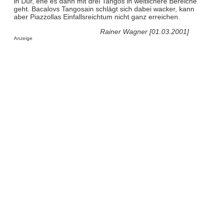
in Dur, ehe es dann mit drei Tangos in weltlichere Bereiche
geht. Bacalovs Tangosain schlägt sich dabei wacker, kann
aber Piazzollas Einfallsreichtum nicht ganz erreichen.
Rainer Wagner [01.03.2001]
Anzeige