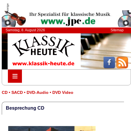
Anzeige
Samstag, 8. August 2026
Sitemap
≡
≡
CD • SACD • DVD-Audio • DVD Video
Besprechung CD