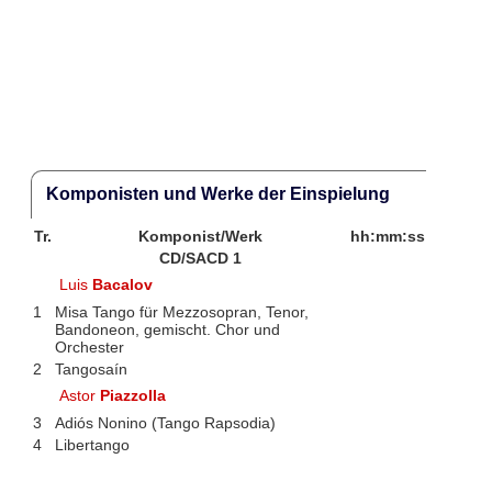
Komponisten und Werke der Einspielung
Tr.
Komponist/Werk
hh:mm:ss
CD/SACD 1
Luis
Bacalov
1
Misa Tango für Mezzosopran, Tenor,
Bandoneon, gemischt. Chor und
Orchester
2
Tangosaín
Astor
Piazzolla
3
Adiós Nonino (Tango Rapsodia)
4
Libertango