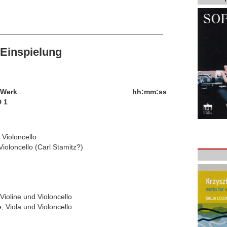
Einspielung
/Werk
hh:mm:ss
 1
 Violoncello
Violoncello (Carl Stamitz?)
 Violine und Violoncello
e, Viola und Violoncello