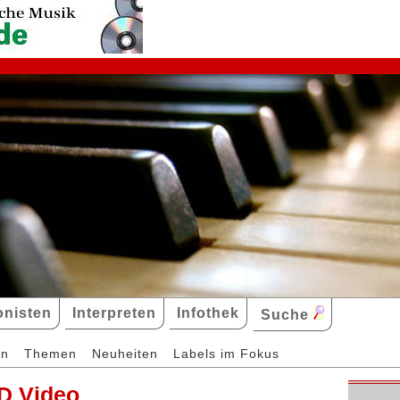
nisten
Interpreten
Infothek
Suche
en
Themen
Neuheiten
Labels im Fokus
D Video