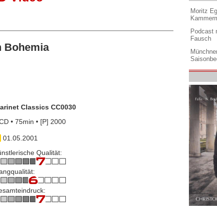
Moritz Eg
Kammermu
Podcast m
Fausch
n Bohemia
Münchner
Saisonbe
larinet Classics CC0030
CD • 75min • [P] 2000
01.05.2001
nstlerische Qualität:
angqualität:
esamteindruck: