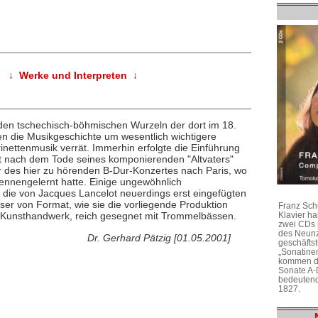
↓ Werke und Interpreten ↓
n tschechisch-böhmischen Wurzeln der dort im 18.
n die Musikgeschichte um wesentlich wichtigere
rinettenmusik verrät. Immerhin erfolgte die Einführung
t nach dem Tode seines komponierenden "Altvaters"
r des hier zu hörenden B-Dur-Konzertes nach Paris, wo
ennengelernt hatte. Einige ungewöhnlich
die von Jacques Lancelot neuerdings erst eingefügten
r von Format, wie sie die vorliegende Produktion
Franz Sch
Klavier h
s Kunsthandwerk, reich gesegnet mit Trommelbässen.
zwei CDs 
des Neunz
Dr. Gerhard Pätzig [01.05.2001]
geschäftst
„Sonatine
kommen di
Sonate A-
bedeutend
1827.