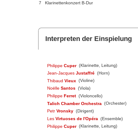
7
Klarinettenkonzert B-Dur
Interpreten der Einspielung
Philippe
Cuper
(Klarinette, Leitung)
Jean-Jacques
Justaffré
(Horn)
Thibaud
Vieux
(Violine)
Noëlle
Santos
(Viola)
Philippe
Ferret
(Violoncello)
Talich Chamber Orchestra
(Orchester)
Petr
Vronsky
(Dirigent)
Les
Virtuoses de l'Opéra
(Ensemble)
Philippe
Cuper
(Klarinette, Leitung)