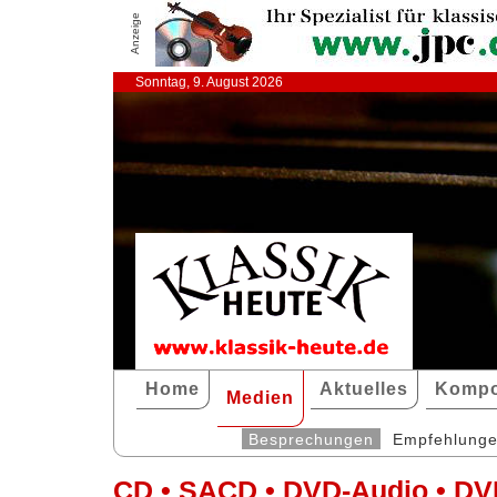
Anzeige
Sonntag, 9. August 2026
Home
Aktuelles
Kompo
Medien
Besprechungen
Empfehlung
CD • SACD • DVD-Audio • DV