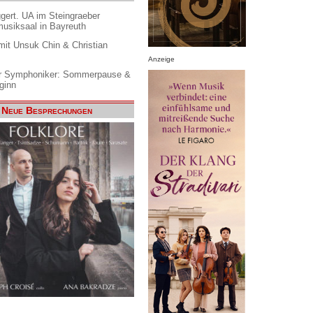
gert. UA im Steingraeber
siksaal in Bayreuth
it Unsuk Chin & Christian
Anzeige
 Symphoniker: Sommerpause &
ginn
Neue Besprechungen