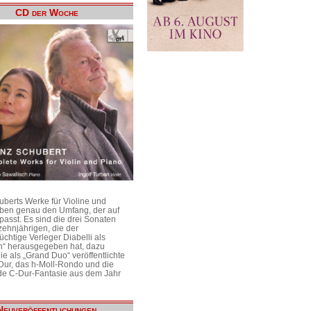
CD der Woche
uberts Werke für Violine und
aben genau den Umfang, der auf
passt. Es sind die drei Sonaten
ehnjährigen, die der
üchtige Verleger Diabelli als
n“ herausgegeben hat, dazu
e als „Grand Duo“ veröffentlichte
Dur, das h-Moll-Rondo und die
e C-Dur-Fantasie aus dem Jahr
Neuveröffentlichungen