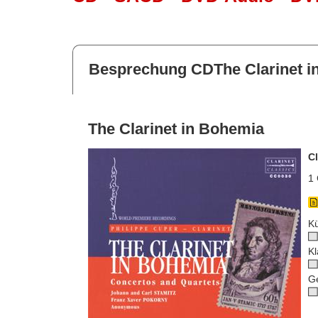
Besprechung CDThe Clarinet i
The Clarinet in Bohemia
C
1 
Kü
Kl
G