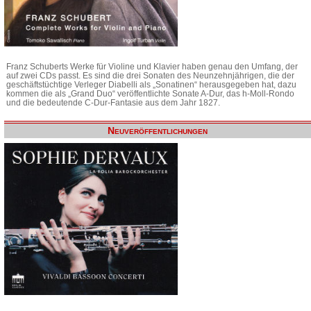
Franz Schuberts Werke für Violine und Klavier haben genau den Umfang, der
auf zwei CDs passt. Es sind die drei Sonaten des Neunzehnjährigen, die der
geschäftstüchtige Verleger Diabelli als „Sonatinen“ herausgegeben hat, dazu
kommen die als „Grand Duo“ veröffentlichte Sonate A-Dur, das h-Moll-Rondo
und die bedeutende C-Dur-Fantasie aus dem Jahr 1827.
Neuveröffentlichungen