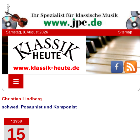
Anzeige
Samstag, 8. August 2026
Sitemap
≡
≡
Christian Lindberg
schwed. Posaunist und Komponist
* 1958
15