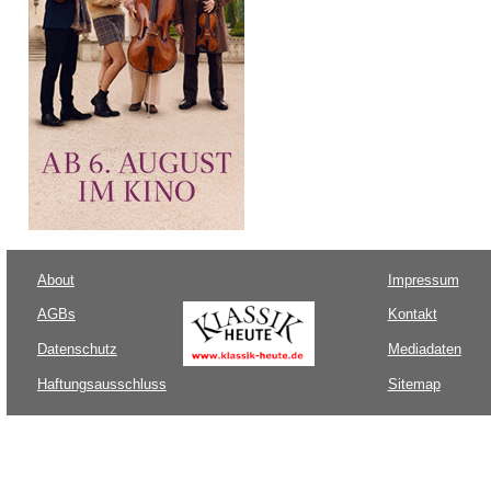
About
Impressum
AGBs
Kontakt
Datenschutz
Mediadaten
Haftungsausschluss
Sitemap