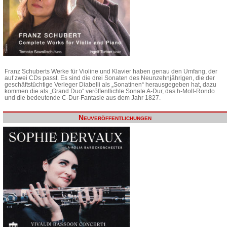
Franz Schuberts Werke für Violine und Klavier haben genau den Umfang, der
auf zwei CDs passt. Es sind die drei Sonaten des Neunzehnjährigen, die der
geschäftstüchtige Verleger Diabelli als „Sonatinen“ herausgegeben hat, dazu
kommen die als „Grand Duo“ veröffentlichte Sonate A-Dur, das h-Moll-Rondo
und die bedeutende C-Dur-Fantasie aus dem Jahr 1827.
Neuveröffentlichungen