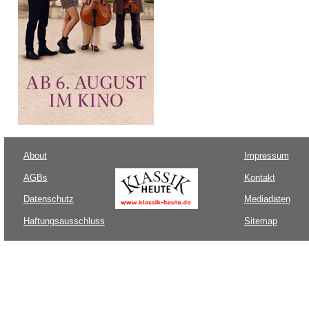
About
Impressum
AGBs
Kontakt
Datenschutz
Mediadaten
Haftungsausschluss
Sitemap