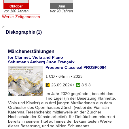
Oktober
Juni
vor 180 Jahren
vor 98 Jahren
Werke
Zeitgenossen
Diskographie (1)
Märchenerzählungen
for Clarinet, Viola and Piano
Schumann Amberg Juon Françaix
Prospero Classical PROSP0084
1 CD • 64min • 2023
26.09.2024
•
8 9 8
Im Jahr 2020 gegründet, besteht das
Trio Eiger (in der Besetzung Klarinette,
Viola und Klavier) aus drei jungen Musikerinnen aus dem
Orchester des Opernhauses Zürich (wobei die Pianistin
Kateryna Tereshchenko mittlerweile an der Zürcher
Hochschule der Künste arbeitet). Ihr Debütalbum rekurriert
bereits in seinem Titel auf eines der bekanntesten Werke
dieser Besetzung, und so bilden Schumanns