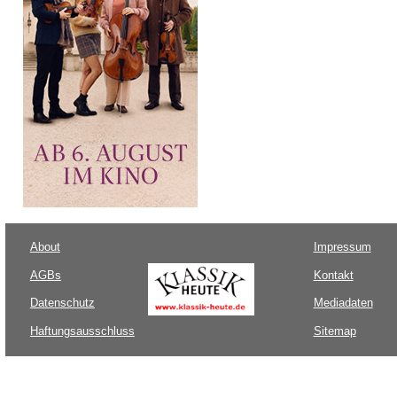
About
Impressum
AGBs
Kontakt
Datenschutz
Mediadaten
Haftungsausschluss
Sitemap