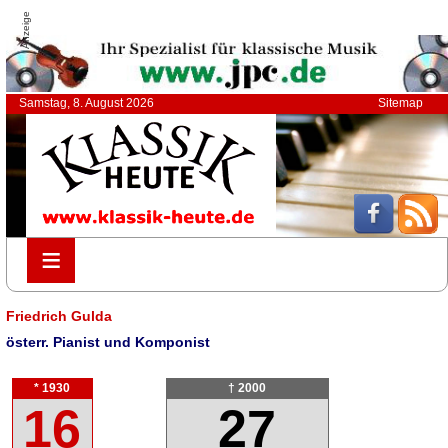
Anzeige
Samstag, 8. August 2026
Sitemap
≡
≡
Friedrich Gulda
österr. Pianist und Komponist
* 1930
† 2000
16
27