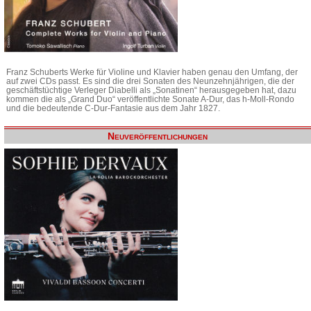
Franz Schuberts Werke für Violine und Klavier haben genau den Umfang, der
auf zwei CDs passt. Es sind die drei Sonaten des Neunzehnjährigen, die der
geschäftstüchtige Verleger Diabelli als „Sonatinen“ herausgegeben hat, dazu
kommen die als „Grand Duo“ veröffentlichte Sonate A-Dur, das h-Moll-Rondo
und die bedeutende C-Dur-Fantasie aus dem Jahr 1827.
Neuveröffentlichungen