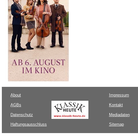
About
Impressum
AGBs
Kontakt
Datenschutz
Mediadaten
Haftungsausschluss
Sitemap