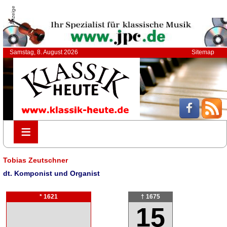
Anzeige
Samstag, 8. August 2026
Sitemap
≡
≡
Tobias Zeutschner
dt. Komponist und Organist
* 1621
† 1675
15