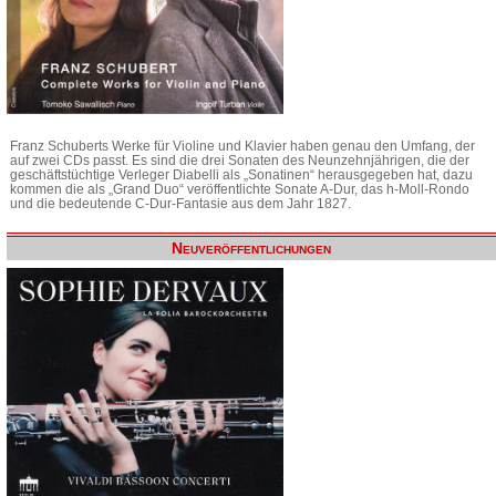
Franz Schuberts Werke für Violine und Klavier haben genau den Umfang, der
auf zwei CDs passt. Es sind die drei Sonaten des Neunzehnjährigen, die der
geschäftstüchtige Verleger Diabelli als „Sonatinen“ herausgegeben hat, dazu
kommen die als „Grand Duo“ veröffentlichte Sonate A-Dur, das h-Moll-Rondo
und die bedeutende C-Dur-Fantasie aus dem Jahr 1827.
Neuveröffentlichungen