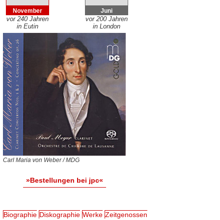
November
Juni
vor 240 Jahren
vor 200 Jahren
in Eutin
in London
Carl Maria von Weber / MDG
»Bestellungen bei jpc«
Biographie
Diskographie
Werke
Zeitgenossen