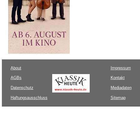
About
Impressum
AGBs
Kontakt
Datenschutz
Mediadaten
Haftungsausschluss
Sitemap