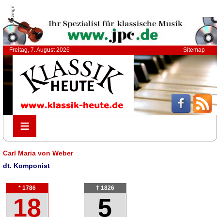
Anzeige
Freitag, 7. August 2026
Sitemap
≡
≡
Carl Maria von Weber
dt. Komponist
* 1786
† 1826
18
5