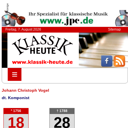
Anzeige
Freitag, 7. August 2026
Sitemap
≡
≡
Johann Christoph Vogel
dt. Komponist
* 1756
† 1788
18
28