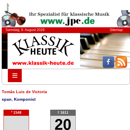
Anzeige
Samstag, 8. August 2026
Sitemap
≡
≡
Tomás Luis de Victoria
span. Komponist
* 1548
† 1611
20