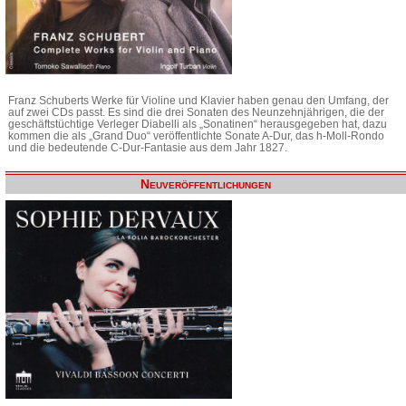
Franz Schuberts Werke für Violine und Klavier haben genau den Umfang, der
auf zwei CDs passt. Es sind die drei Sonaten des Neunzehnjährigen, die der
geschäftstüchtige Verleger Diabelli als „Sonatinen“ herausgegeben hat, dazu
kommen die als „Grand Duo“ veröffentlichte Sonate A-Dur, das h-Moll-Rondo
und die bedeutende C-Dur-Fantasie aus dem Jahr 1827.
Neuveröffentlichungen