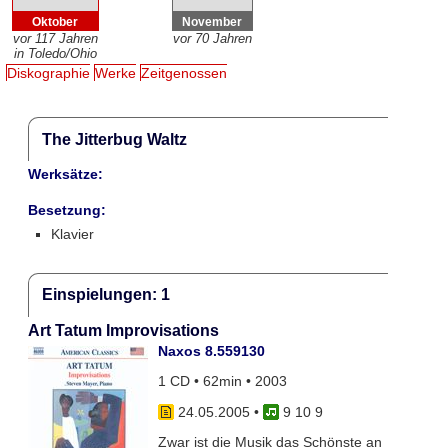
Oktober
November
vor 117 Jahren
vor 70 Jahren
in Toledo/Ohio
Diskographie
Werke
Zeitgenossen
The Jitterbug Waltz
Werksätze:
Besetzung:
Klavier
Einspielungen: 1
Art Tatum Improvisations
Naxos 8.559130
1 CD • 62min • 2003
24.05.2005
•
9 10 9
Zwar ist die Musik das Schönste an