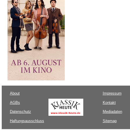
About
Impressum
AGBs
Kontakt
Datenschutz
Mediadaten
Haftungsausschluss
Sitemap