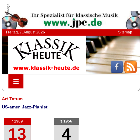
Anzeige
Freitag, 7. August 2026
Sitemap
≡
≡
Art Tatum
US-amer. Jazz-Pianist
* 1909
† 1956
13
4