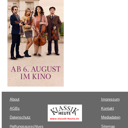
About
Impressum
AGBs
Kontakt
Datenschutz
Mediadaten
Haftungsausschluss
Sitemap