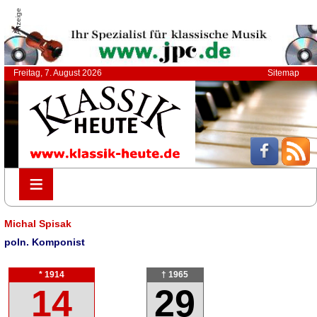
Anzeige
Freitag, 7. August 2026
Sitemap
≡
≡
Michal Spisak
poln. Komponist
* 1914
† 1965
14
29