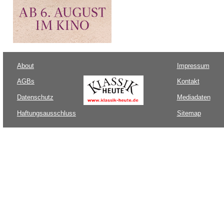
About
Impressum
AGBs
Kontakt
Datenschutz
Mediadaten
Haftungsausschluss
Sitemap