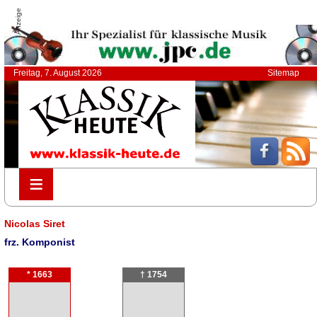
Anzeige
Freitag, 7. August 2026
Sitemap
≡
≡
Nicolas Siret
frz. Komponist
* 1663
† 1754