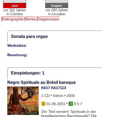
Juni
August
vor 322 Jahren
vor 284 Jahren
in Coimbra
in Lissabon
Diskographie
Werke
Zeitgenossen
Sonata para orgao
Werksätze:
Besetzung:
Einspielungen: 1
Negro Spirituals au Brésil baroque
K617 K617113
1 CD • 64min • 2000
01.06.2001
•
8 6 7
Der Titel verwirrt: Spirituals in der
brasilianischen Barockmusik? Die