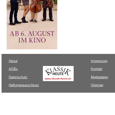
About
Impressum
AGBs
Kontakt
Datenschutz
Mediadaten
Haftungsausschluss
Sitemap