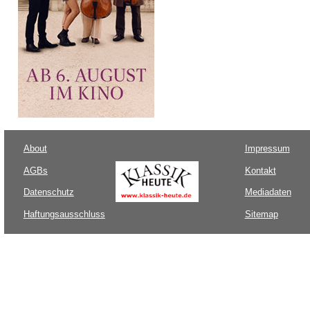
About
Impressum
AGBs
Kontakt
Datenschutz
Mediadaten
Haftungsausschluss
Sitemap