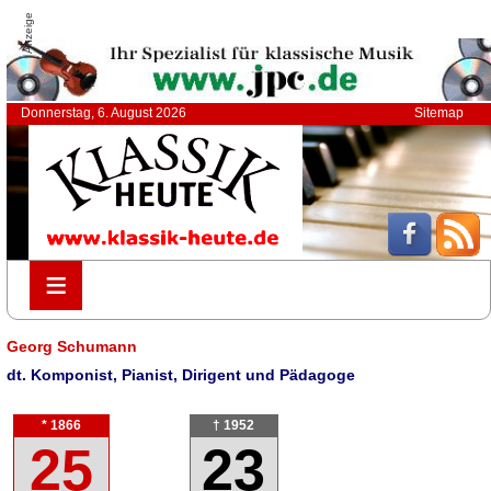
Anzeige
Donnerstag, 6. August 2026
Sitemap
≡
≡
Georg Schumann
dt. Komponist, Pianist, Dirigent und Pädagoge
* 1866
† 1952
25
23