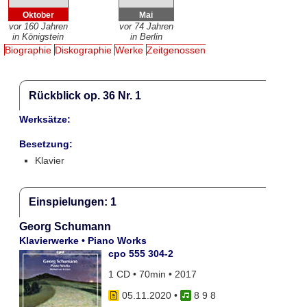
Oktober
Mai
vor 160 Jahren
vor 74 Jahren
in Königstein
in Berlin
Biographie
Diskographie
Werke
Zeitgenossen
Rückblick op. 36 Nr. 1
Werksätze:
Besetzung:
Klavier
Einspielungen: 1
Georg Schumann
Klavierwerke • Piano Works
cpo 555 304-2
1 CD • 70min • 2017
05.11.2020
•
8 9 8