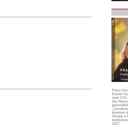
Franz Sch
Klavier h
zwei CDs 
des Neunz
geschäftst
„Sonatine
kommen di
Sonate A-
bedeutend
1827.