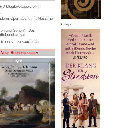
ARD-Musikwettbewerb im
am
nderer Opernabend mit Massimo
Anzeige
en und Gehen“ - Das
dtebundfestival
 Klassik Open-Air 2026
Neue Besprechungen