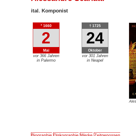
ital. Komponist
* 1660
† 1725
2
24
Mai
Oktober
vor 366 Jahren
vor 301 Jahren
in Palermo
in Neapel
Ales
Biographie
Diskographie
Werke
Zeitgenossen