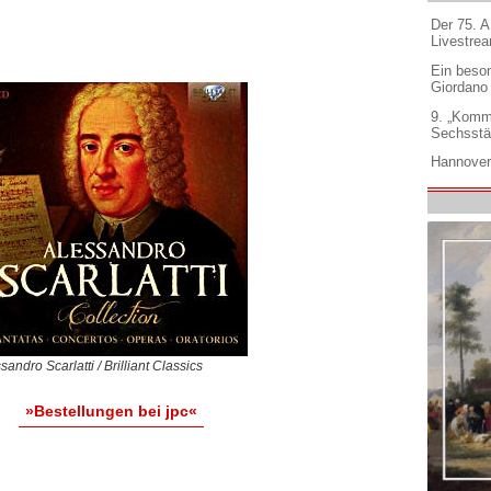
Der 75. 
Livestre
Ein beso
Giordano
9. „Komm
Sechsstä
Hannover
sandro Scarlatti / Brilliant Classics
»Bestellungen bei jpc«