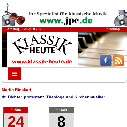
Anzeige
Samstag, 8. August 2026
Sitemap
≡
≡
Martin Rinckart
dt. Dichter, protestant. Theologe und Kirchenmusiker
* 1586
† 1649
24
8