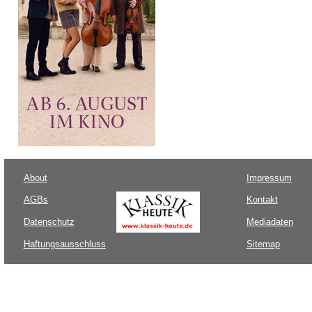
About
Impressum
AGBs
Kontakt
Datenschutz
Mediadaten
Haftungsausschluss
Sitemap